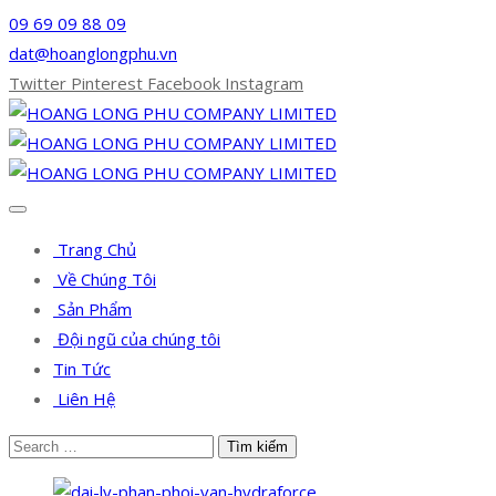
09 69 09 88 09
dat@hoanglongphu.vn
Twitter
Pinterest
Facebook
Instagram
Trang Chủ
Về Chúng Tôi
Sản Phẩm
Đội ngũ của chúng tôi
Tin Tức
Liên Hệ