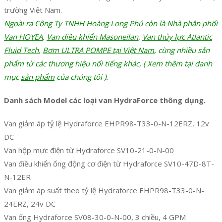
trường Việt Nam.
Ngoài ra Công Ty TNHH Hoàng Long Phú còn là
Nhà phân phối
Van HOYEA
,
Van điều khiển Masoneilan
,
Van thủy lực Atlantic
Fluid Tech
,
Bơm ULTRA POMPE tại Việt Nam
, cùng nhiều sản
phẩm từ các thương hiệu nổi tiếng khác, ( Xem thêm tại danh
mục
sản phẩm
của chúng tôi ).
Danh sách Model các loại van HydraForce thông dụng.
Van giảm áp tỷ lệ Hydraforce EHPR98-T33-0-N-12ERZ, 12v
DC
Van hộp mực điện từ Hydraforce SV10-21-0-N-00
Van điều khiển ống động cơ điện từ Hydraforce SV10-47D-8T-
N-12ER
Van giảm áp suất theo tỷ lệ Hydraforce EHPR98-T33-0-N-
24ERZ, 24v DC
Van ống Hydraforce SV08-30-0-N-00, 3 chiều, 4 GPM