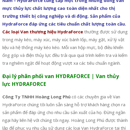
Nam – HydraForce cung cấp một trong những dòng van
mực thủy lực chất lượng cao toàn diện nhất cho thị
trường thiết bị công nghiệp và di động. Sản phẩm của
HydraForce đáp ứng các tiêu chuẩn chất lượng toàn cầu.
Các loại Van thương hiệu HydraForce
thường được sử dụng
trong máy kéo, máy xúc, máy xúc bánh lốp, máy gặt, xử lý vật
liệu và hệ thống máy kéo kéo. Mỗi van hộp mực, bộ điều khiển
ống góp và điện thủy lực đều trải qua quá trình kiểm tra và kiểm
tra nghiêm ngặt để hoạt động vượt xa các tiêu chuẩn ngành.
Đại lý phân phối van HYDRAFORCE | Van thủy
lực HYDRAFORCE
Công Ty TNHH Hoàng Long Phú
có các chuyên gia về Van
HydraForce chúng tôi luôn sẵn sàng hỗ trợ khách hàng chọn ra
sản phẩm để đáp ứng cho nhu cầu sản xuất của họ. Đừng ngần
ngại hãy liên hệ với chúng tôi ngay. Hoàng Long Phú được thành
lập để phục vụ nhu cầu sử dụng các loại Van HydraForce tại thị