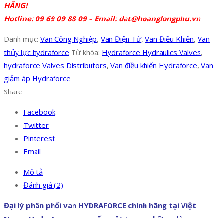
HÃNG!
Hotline: 09 69 09 88 09 – Email:
dat@hoanglongphu.vn
Danh mục:
Van Công Nghiệp
,
Van Điện Từ
,
Van Điều Khiển
,
Van
thủy lực hydraforce
Từ khóa:
Hydraforce Hydraulics Valves
,
hydraforce Valves Distributors
,
Van điều khiển Hydraforce
,
Van
giảm áp Hydraforce
Share
Facebook
Twitter
Pinterest
Email
Mô tả
Đánh giá (2)
Đại lý phân phối van HYDRAFORCE chính hãng tại Việt