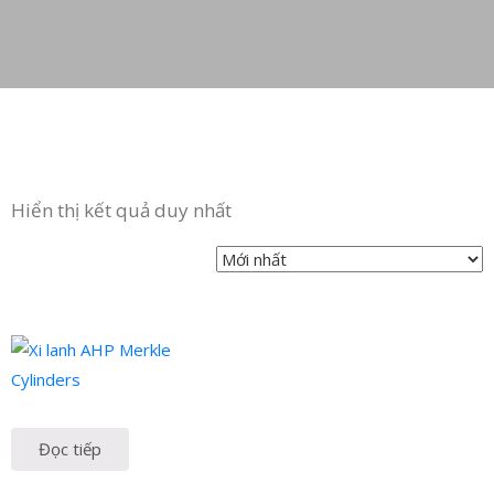
in
ức
iên
ệ
Hiển thị kết quả duy nhất
Đọc tiếp