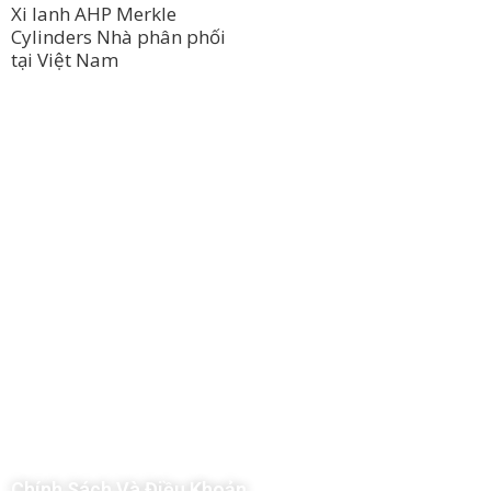
Xi lanh AHP Merkle
Cylinders Nhà phân phối
tại Việt Nam
Công Ty TNHH Hoàng Long Phú
Địa chỉ: 112/6 Ấp 36, Xã Hóc Môn, Thành Phố Hồ Chí Minh, Việt
Nam
Hotline: 09 69 09 88 09 – 0377 307 350
Email:
dat@hoanglongphu.vn
Chính Sách Và Điều Khoản