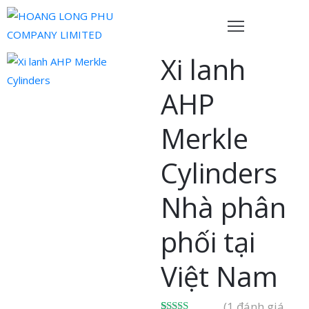
Xi lanh
rang
hủ
AHP
ề
Merkle
húng
ôi
Cylinders
ản
Nhà phân
hẩm
phối tại
ội
gũ
Việt Nam
ủa
húng
(
1
đánh giá
ôi