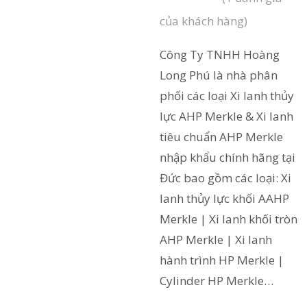
5.00
1
trên 5
của khách hàng)
dựa trên
in
đánh giá
ức
Công Ty TNHH Hoàng
Long Phú là nhà phân
iên
phối các loại Xi lanh thủy
ệ
lực AHP Merkle & Xi lanh
tiêu chuẩn AHP Merkle
nhập khẩu chính hãng tại
Đức bao gồm các loại: Xi
lanh thủy lực khối AAHP
Merkle | Xi lanh khối tròn
AHP Merkle | Xi lanh
hành trình HP Merkle |
Cylinder HP Merkle…