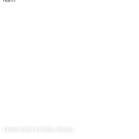
Công Ty TNHH Hoàng Long Phú
Địa chỉ: 112/6 Ấp 36, Xã Hóc Môn, Thành Phố Hồ Chí Minh,
Việt Nam
Hotline: 09 69 09 88 09 – 0377 307 350
Email:
dat@hoanglongphu.vn
Chính Sách Và Điều Khoản