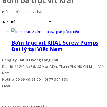
Bơm ba trục vít Kral
Hiển thị kết quả duy nhất
Đọc tiếp
Bơm trục vít KRAL Screw Pumps
Đại lý tại Việt Nam
Công Ty TNHH Hoàng Long Phú
Địa chỉ: 112/6 Ấp 36, Xã Hóc Môn, Thành Phố Hồ Chí Minh, Việt
Nam
Hotline: 09 69 09 88 09 – 0377 307 350
Email:
dat@hoanglongphu.vn
Facebook
Twitter
Instagram
Pinterest
Tumblr
Behance
Chính sách và Điều khoản