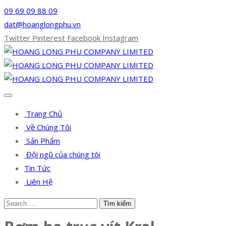
09 69 09 88 09
dat@hoanglongphu.vn
Twitter
Pinterest
Facebook
Instagram
Trang Chủ
Về Chúng Tôi
Sản Phẩm
Đội ngũ của chúng tôi
Tin Tức
Liên Hệ