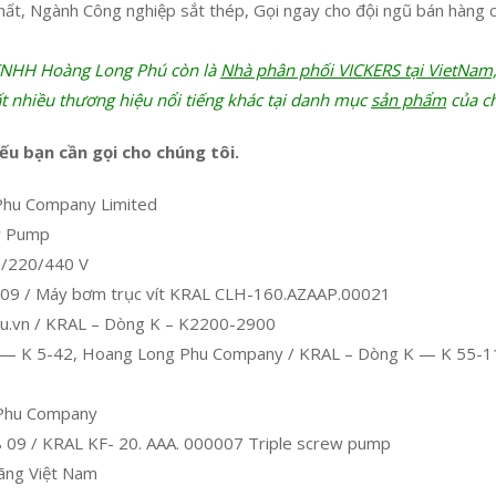
chất, Ngành Công nghiệp sắt thép, Gọi ngay cho đội ngũ bán hàn
TNHH Hoàng Long Phú còn là
Nhà phân phối VICKERS tại VietNam
t nhiều thương hiệu nổi tiếng khác tại danh mục
sản phẩm
của ch
u bạn cần gọi cho chúng tôi.
Phu Company Limited
w Pump
0/220/440 V
8 09 / Máy bơm trục vít KRAL CLH-160.AZAAP.00021
u.vn / KRAL – Dòng K – K2200-2900
 — K 5-42, Hoang Long Phu Company / KRAL – Dòng K — K 55-11
 Phu Company
8 09 / KRAL KF- 20. AAA. 000007 Triple screw pump
hãng Việt Nam