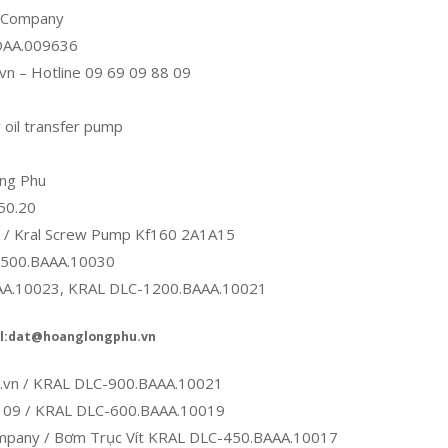
u Company
.DAA.009636
vn – Hotline 09 69 09 88 09
 oil transfer pump
ng Phu
50.20
 / Kral Screw Pump Kf160 2A1A15
6500.BAAA.10030
AA.10023, KRAL DLC-1200.BAAA.10021
ail:dat@hoanglongphu.vn
.vn / KRAL DLC-900.BAAA.10021
8 09 / KRAL DLC-600.BAAA.10019
mpany / Bơm Trục Vít KRAL DLC-450.BAAA.10017