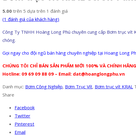
5.00
trên 5 dựa trên
1
đánh giá
(
1
đánh giá của khách hàng)
Công Ty TNHH Hoàng Long Phú chuyên cung cấp Bơm trục vít Kral,
chóng.
Gọi ngay cho đội ngũ bán hàng chuyên nghiệp tại Hoang Long Ph
CHÚNG TÔI CHỈ BÁN SẢN PHẨM MỚI 100% VÀ CHÍNH HÃNG
Hotline: 09 69 09 88 09 – Email: dat@hoanglongphu.vn
Danh mục:
Bơm Công Nghiệp
,
Bơm Trục Vít
,
Bơm trục vít KRAL
Share
Facebook
Twitter
Pinterest
Email