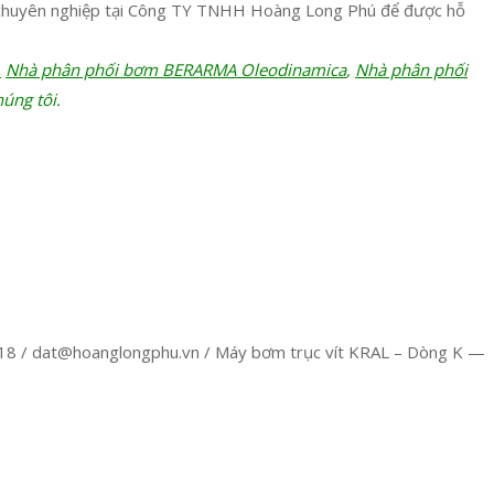
g chuyên nghiệp tại Công TY TNHH Hoàng Long Phú để được hỗ
,
Nhà phân phối bơm BERARMA Oleodinamica
,
Nhà phân phối
úng tôi.
8 / dat@hoanglongphu.vn / Máy bơm trục vít KRAL – Dòng K —