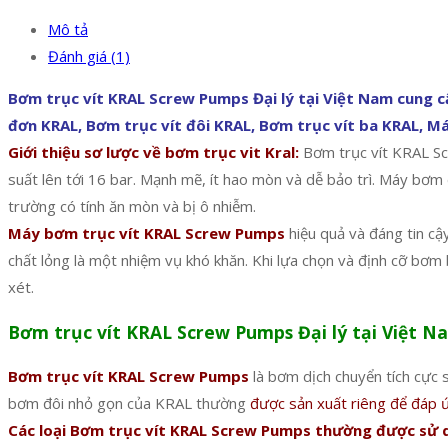
Mô tả
Đánh giá (1)
Bơm trục vít KRAL Screw Pumps Đại lý tại Việt Nam cung cấp
đơn KRAL, Bơm trục vít đôi KRAL, Bơm trục vít ba KRAL, 
Giới thiệu sơ lược về bơm trục vit Kral:
Bơm trục vít KRAL Sc
suất lên tới 16 bar. Mạnh mẽ, ít hao mòn và dễ bảo trì. Máy bơm
trường có tính ăn mòn và bị ô nhiễm.
Máy bơm trục vít KRAL Screw Pumps
hiệu quả và đáng tin cậ
chất lỏng là một nhiệm vụ khó khăn. Khi lựa chọn và định cỡ bơm 
xét.
Bơm trục vít KRAL Screw Pumps Đại lý tại Việt 
Bơm trục vít KRAL Screw Pumps
là bơm dịch chuyển tích cực s
bơm đôi nhỏ gọn của KRAL thường
được sản xuất riêng để đáp ứ
Các loại Bơm trục vít KRAL Screw Pumps thường được sử 