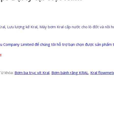
 Lưu lượng kế Kral, Máy bơm Kral cấp nước cho lò đốt và nồi hơi 
u Company Limited để chúng tôi hỗ trợ bạn chọn được sản phẩm tố
!
Từ khóa:
Bơm ba trục vít Kral
,
Bơm bánh răng KRAL
,
Kral flowmet