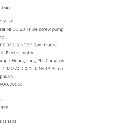
h thức
2161-01
ral MFUG 20 Triple screw pump
ump
PE 032L3 NTBP Bơm trục vít
th Electric motor
Pump / Hoang Long Phu Company
or / IMO ACD 025L6 NVBP Pump
phu.vn
.DAA.006555
n
08998
 09 88 09