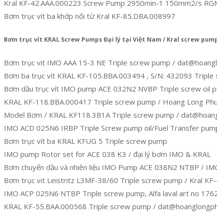
Kral KF-42.AAA.000223 Screw Pump 2950min-1 150mm2/s RG
Bơm trục vít ba khớp nối từ Kral KF-85.DBA.008997
Bơm trục vít KRAL Screw Pumps Đại lý tại Việt Nam / Kral screw pum
Bơm trục vit IMO AAA 15-3 NE Triple screw pump / dat@hoang
Bơm ba trục vít KRAL KF-105.BBA.003494 , S/N: 432093 Triple
Bơm dầu trục vít IMO pump ACE 032N2 NVBP Triple screw oil 
KRAL KF-118.BBA.000417 Triple screw pump / Hoang Long Ph
Model Bơm / KRAL KF118.3B1A Triple screw pump / dat@hoan
IMO ACD 025N6 IRBP Triple Screw pump oil/Fuel Transfer pum
Bơm trục vít ba KRAL KFUG 5 Triple screw pump
IMO pump Rotor set for ACE 038 K3 / đại lý bơm IMO & KRAL
Bơm chuyển dầu và nhiên liệu IMO Pump ACE 038N2 NTBP / IM
Bơm trục vit Leistritz L3MF-38/60 Triple screw pump / Kral K
IMO ACP 025N6 NTBP Triple screw pump, Alfa laval art no 176
KRAL KF-55.BAA.000568 Triple screw pump / dat@hoanglongph