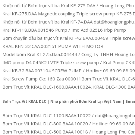
Khớp nối từ Bơm trục vít ba Kral KF-275.DAA / Hoang Long Ph
Kral KF-275.DAA Magnetic coupling Triple screw pump KF-275
Khớp nối từ Bơm trục vít ba Kral KF-74.DAA dat@hoanglongphu.
Kral KF-118.BBA.001546 Pump / Imo Acd 025L6 Irbp Pump
Bơm chuyển dầu ba trục vít Kral KF-42.BAA.000469 Triple screw
KRAL KFN-32.CAA.002151 PUMP WITH MOTOR
Model bơm Kral Kf-275.Daa.004444 / Công Ty TNHH Hoàng Lo
IMO pump D4 045K2 LVTE Triple screw pump / Kral Pump CK4
Kral KF-32.BAA.003104 SCREW PUMP / Hotline: 09 69 09 88 09
Kral Screw Pump Ckc 160 Zaa 000011Bơm Trục Vít KRAL DLC-
Bơm Trục Vít KRAL DLC-1600.BAAA.10024, KRAL DLC-1300.BA
Bơm Trục Vít KRAL DLC | Nhà phân phối Bơm Kral tại Việt Nam | Em
Bơm Trục Vít KRAL DLC-1100.BAAA.10022 / dat@hoanglongphu
Bơm Trục Vít KRAL DLC-800.BAAA.10020 / Hotline: 09 69 09 8
Bơm Trục Vít KRAL DLC-500.BAAA.10018 / Hoang Long Phu Co