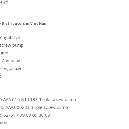
M 25
p Distributors in Viet Nam
longphu.vn
 screw pump
pump
u Company
glongphu.vn
p
O AAA 015 N1 IRBE Triple screw pump
F-42.AAA.000223 Triple screw pump
2162-61 / 09 69 09 88 09
u.vn