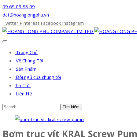
09 69 09 88 09
dat@hoanglongphu.vn
Twitter
Pinterest
Facebook
Instagram
Trang Chủ
Về Chúng Tôi
Sản Phẩm
Đội ngũ của chúng tôi
Tin Tức
Liên Hệ
Bơm trục vít KRAL Screw Pump