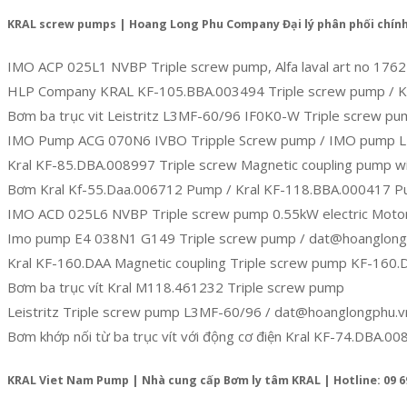
KRAL screw pumps | Hoang Long Phu Company Đại lý phân phối chín
IMO ACP 025L1 NVBP Triple screw pump, Alfa laval art no 176
HLP Company KRAL KF-105.BBA.003494 Triple screw pump / K
Bơm ba trục vit Leistritz L3MF-60/96 IF0K0-W Triple screw p
IMO Pump ACG 070N6 IVBO Tripple Screw pump / IMO pump L
Kral KF-85.DBA.008997 Triple screw Magnetic coupling pump wi
Bơm Kral Kf-55.Daa.006712 Pump / Kral KF-118.BBA.000417 
IMO ACD 025L6 NVBP Triple screw pump 0.55kW electric Mot
Imo pump E4 038N1 G149 Triple screw pump / dat@hoanglong
Kral KF-160.DAA Magnetic coupling Triple screw pump KF-160
Bơm ba trục vít Kral M118.461232 Triple screw pump
Leistritz Triple screw pump L3MF-60/96 / dat@hoanglongphu.v
Bơm khớp nối từ ba trục vít với động cơ điện Kral KF-74.DBA.0
KRAL Viet Nam Pump | Nhà cung cấp Bơm ly tâm KRAL | Hotline: 09 69