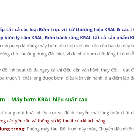
 tất cả các loại Bơm trục vít từ thương hiệu KRAL & các thi
Máy bơm ly tâm KRAL, Bơm bánh răng KRAL tất cả sản phẩm K
rew pump là dòng máy bơm phù hợp với nhu cầu của bạn là máy bơ
 dùng cho các ứng dụng đặc biệt, ví dụ như bơm chất lỏng bị ô nhi
y độ linh hoạt tối đa ngay cả khi điều kiện vận hành thay đổi. Hoạ
ba trục vít, chất lỏng được bơm, điều kiện vận hành, địa điểm lắp 
Nam | Máy bơm KRAL hiệu suất cao
ử dụng một hoặc nhiều trục vít để di chuyển chất lỏng hoặc chất r
ng các yêu cầu và thông số kỹ thuật của khách hàng.
dụng trong:
Phòng máy tàu, Bôi trơn máy móc, Chuyển dầu nhiên 