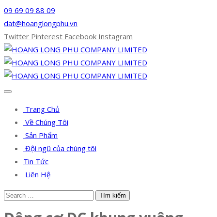
09 69 09 88 09
dat@hoanglongphu.vn
Twitter
Pinterest
Facebook
Instagram
Trang Chủ
Về Chúng Tôi
Sản Phẩm
Đội ngũ của chúng tôi
Tin Tức
Liên Hệ