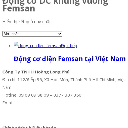
Động cơ DC khung vuông
Femsan
Hiển thị kết quả duy nhất
Đọc tiếp
Động cơ điện Femsan tại Việt Nam
Công Ty TNHH Hoàng Long Phú
Địa chỉ: 112/6 Ấp 36, Xã Hóc Môn, Thành Phố Hồ Chí Minh, Việt
Nam
Hotline: 09 69 09 88 09 – 0377 307 350
Email:
dat@hoanglongphu.vn
Facebook
Twitter
Instagram
Pinterest
Tumblr
Behance
Chính sách và Điều khoản