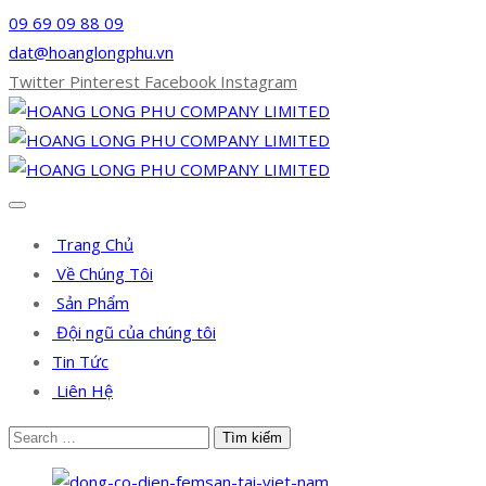
09 69 09 88 09
dat@hoanglongphu.vn
Twitter
Pinterest
Facebook
Instagram
Trang Chủ
Về Chúng Tôi
Sản Phẩm
Đội ngũ của chúng tôi
Tin Tức
Liên Hệ