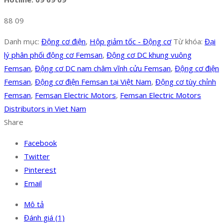
88 09
Danh mục:
Động cơ điện
,
Hộp giảm tốc - Động cơ
Từ khóa:
Đại
lý phân phối động cơ Femsan
,
Động cơ DC khung vuông
Femsan
,
Động cơ DC nam châm vĩnh cửu Femsan
,
Động cơ điện
Femsan
,
Động cơ điện Femsan tại Việt Nam
,
Động cơ tùy chỉnh
Femsan
,
Femsan Electric Motors
,
Femsan Electric Motors
Distributors in Viet Nam
Share
Facebook
Twitter
Pinterest
Email
Mô tả
Đánh giá (1)