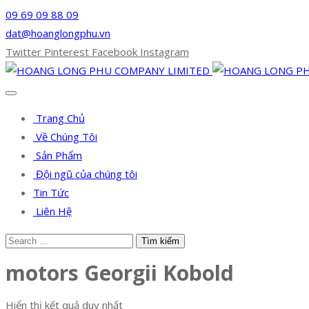
09 69 09 88 09
dat@hoanglongphu.vn
Twitter
Pinterest
Facebook
Instagram
Trang Chủ
Về Chúng Tôi
Sản Phẩm
Đội ngũ của chúng tôi
Tin Tức
Liên Hệ
motors Georgii Kobold
Hiển thị kết quả duy nhất