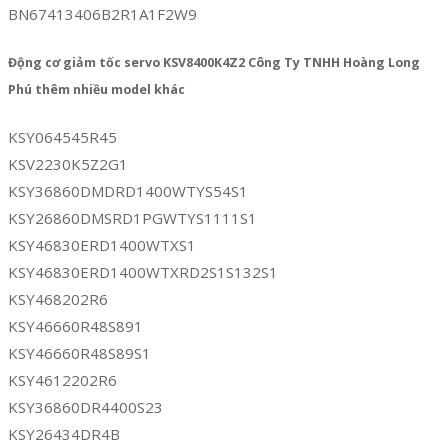
BN67413406B2R1A1F2W9
Động cơ giảm tốc servo KSV8400K4Z2 Công Ty TNHH Hoàng Long
Phú thêm nhiều model khác
KSY064545R45
KSV2230K5Z2G1
KSY36860DMDRD1400WTYS54S1
KSY26860DMSRD1PGWTYS1111S1
KSY46830ERD1400WTXS1
KSY46830ERD1400WTXRD2S1S132S1
KSY468202R6
KSY46660R48S891
KSY46660R48S89S1
KSY4612202R6
KSY36860DR4400S23
KSY26434DR4B