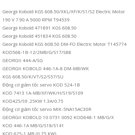
Georgii Kobold KGS 608.50/XKL/XF/K/S1/S2 Electric Motor
190 V 7.90 A 5000 RPM T94539
Georgii Kobold 471891 KGS 608.50
Georgii Kobold 451834 KGS 608.50
Georgii Kobold KGS 60B.50 DM-FO Electric Motor T145774
KOD568-1B-12/2MB/G/S17/S88
GEORGII 444-A/SG
GEORGII KOBOLD 446-1A-8 DM-MB/WK
KGS 608.50/K/VT/S2/S57/SU
Động cơ giảm tốc servo KOD 524-1B
KOD 7413 1A-MB/XF/WK/H/S19/S109
KOD425/S9 .25KW 1.3A/0.75
Động cơ giảm tốc servo MIK-5NA15AC30R
GEORGII KOBOLD 10 0731 0092 KOD648-1 MB/G/X
KOD 446-1A MB/G/S18/S141
KOD 625-1 MB (0,75 KW)