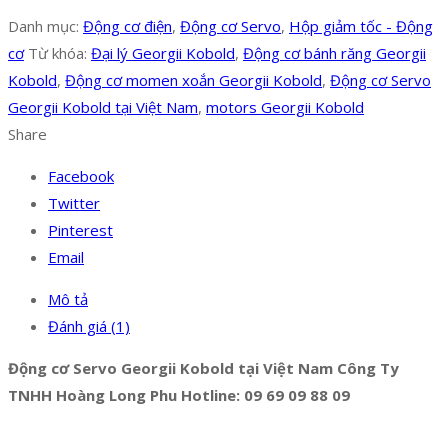
Danh mục:
Động cơ điện
,
Động cơ Servo
,
Hộp giảm tốc - Động
cơ
Từ khóa:
Đại lý Georgii Kobold
,
Động cơ bánh răng Georgii
Kobold
,
Động cơ momen xoắn Georgii Kobold
,
Động cơ Servo
Georgii Kobold tại Việt Nam
,
motors Georgii Kobold
Share
Facebook
Twitter
Pinterest
Email
Mô tả
Đánh giá (1)
Động cơ Servo Georgii Kobold tại Việt Nam Công Ty
TNHH Hoàng Long Phu Hotline: 09 69 09 88 09