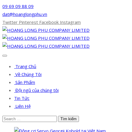
09 69 09 88 09
dat@hoanglongphu.vn
Twitter
Pinterest
Facebook
Instagram
Trang Chủ
Về Chúng Tôi
Sản Phẩm
Đội ngũ của chúng tôi
Tin Tức
Liên Hệ