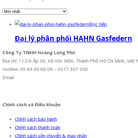
Đọc tiếp
Đại lý phân phối HAHN Gasfedern
Công Ty TNHH Hoàng Long Phú
Địa chỉ: 112/6 Ấp 36, Xã Hóc Môn, Thành Phố Hồ Chí Minh, Việt
Hotline: 09 69 09 88 09 – 0377 307 350
Email:
dat@hoanglongphu.vn
Facebook
Twitter
Instagram
Pinterest
Tumblr
Behance
Chính sách và Điều khoản
Chính sách bảo hành
Chính sách thanh toán
Chính sách vận chuyển & giao nhận