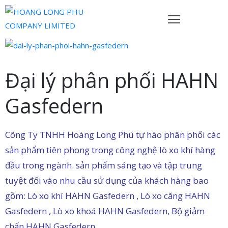
rang
hủ
Đại lý phân phối HAHN
ề
Gasfedern
húng
ôi
Công Ty TNHH Hoàng Long Phú tự hào phân phối các
ản
hẩm
sản phẩm tiên phong trong công nghệ lò xo khí hàng
đầu trong ngành. sản phẩm sáng tạo và tập trung
ội
tuyệt đối vào nhu cầu sử dụng của khách hàng bao
gũ
gồm: Lò xo khí HAHN Gasfedern , Lò xo căng HAHN
ủa
Gasfedern , Lò xo khoá HAHN Gasfedern, Bộ giảm
húng
chấn HAHN Gasfedern
ôi