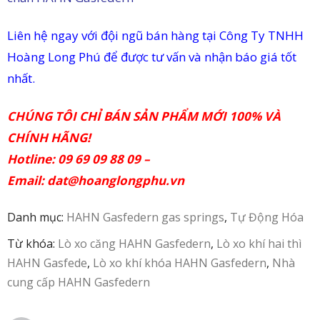
in
Liên hệ ngay với đội ngũ bán hàng tại Công Ty TNHH
ức
Hoàng Long Phú để được tư vấn và nhận báo giá tốt
nhất.
iên
ệ
CHÚNG TÔI CHỈ BÁN SẢN PHẨM MỚI 100% VÀ
CHÍNH HÃNG!
Hotline: 09 69 09 88 09 –
Email:
dat@hoanglongphu.vn
Danh mục:
HAHN Gasfedern gas springs
,
Tự Động Hóa
Từ khóa:
Lò xo căng HAHN Gasfedern
,
Lò xo khí hai thì
HAHN Gasfede
,
Lò xo khí khóa HAHN Gasfedern
,
Nhà
cung cấp HAHN Gasfedern