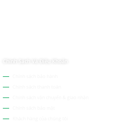
Địa chỉ: 112/6 Ấp 36, Xã Hóc Môn, Thành Phố Hồ Chí Minh,
Việt Nam
Hotline: 09 69 09 88 09 – 0377 307 350
Email:
dat@hoanglongphu.vn
Chính Sách Và Điều Khoản
Chính sách bảo hành
Chính sách thanh toán
Chính sách vận chuyển & giao nhận
Chính sách bảo mật
Khách hàng của chúng tôi