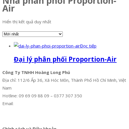
Nhà phân phối Proportion-
Air
Hiển thị kết quả duy nhất
Đọc tiếp
Đại lý phân phối Proportion-Air
Công Ty TNHH Hoàng Long Phú
Địa chỉ: 112/6 Ấp 36, Xã Hóc Môn, Thành Phố Hồ Chí Minh, Việt
Nam
Hotline: 09 69 09 88 09 – 0377 307 350
Email:
dat@hoanglongphu.vn
Facebook
Twitter
Instagram
Pinterest
Tumblr
Behance
Chính sách và Điều khoản