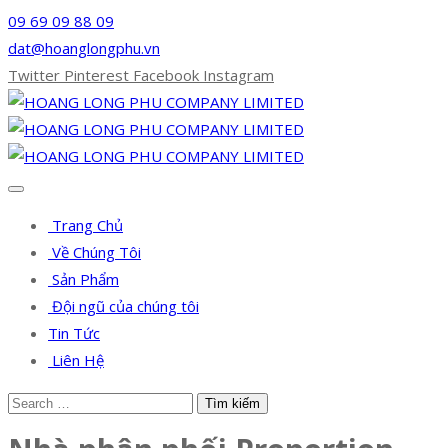
09 69 09 88 09
dat@hoanglongphu.vn
Twitter
Pinterest
Facebook
Instagram
Trang Chủ
Về Chúng Tôi
Sản Phẩm
Đội ngũ của chúng tôi
Tin Tức
Liên Hệ