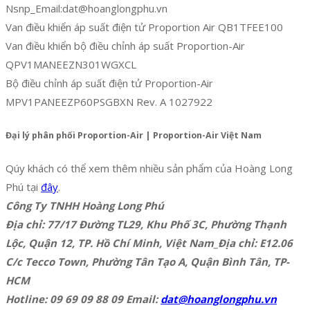
Nsnp_Email:dat@hoanglongphu.vn
Van điều khiển áp suất điện tử Proportion Air QB1TFEE100
Van điều khiển bộ điều chỉnh áp suất Proportion-Air
QPV1MANEEZN301WGXCL
Bộ điều chỉnh áp suất điện tử Proportion-Air
MPV1PANEEZP60PSGBXN Rev. A 1027922
Đại lý phân phối Proportion-Air | Proportion-Air Việt Nam
Qúy khách có thể xem thêm nhiều sản phẩm của Hoàng Long
Phú tại
đây
.
Công Ty TNHH Hoàng Long Phú
Địa chỉ: 77/17 Đường TL29, Khu Phố 3C, Phường Thạnh
Lộc, Quận 12, TP. Hồ Chí Minh, Việt Nam_Địa chỉ: E12.06
C/c Tecco Town, Phường Tân Tạo A, Quận Bình Tân, TP-
HCM
Hotline: 09 69 09 88 09 Email:
dat@hoanglongphu.vn