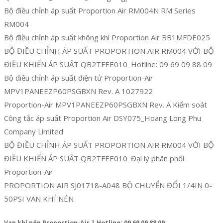
Bộ điều chỉnh áp suất Proportion Air RM004N RM Series
RM004
Bộ điều chỉnh áp suất không khí Proportion Air BB1MFDE025
BỘ ĐIỀU CHỈNH ÁP SUẤT PROPORTION AIR RM004 VỚI BỘ
ĐIỀU KHIỂN ÁP SUẤT QB2TFEE010_Hotline: 09 69 09 88 09
Bộ điều chỉnh áp suất điện tử Proportion-Air
MPV1PANEEZP60PSGBXN Rev. A 1027922
Proportion-Air MPV1PANEEZP60PSGBXN Rev. A Kiểm soát
Công tắc áp suất Proportion Air DSY075_Hoang Long Phu
Company Limited
BỘ ĐIỀU CHỈNH ÁP SUẤT PROPORTION AIR RM004 VỚI BỘ
ĐIỀU KHIỂN ÁP SUẤT QB2TFEE010_Đại lý phân phối
Proportion-Air
PROPORTION AIR SJ01718-A048 BỘ CHUYỂN ĐỔI 1/4IN 0-
50PSI VAN KHÍ NÉN
Van khí nén Proportion-Air | Hotline: 09 69 09 88 09