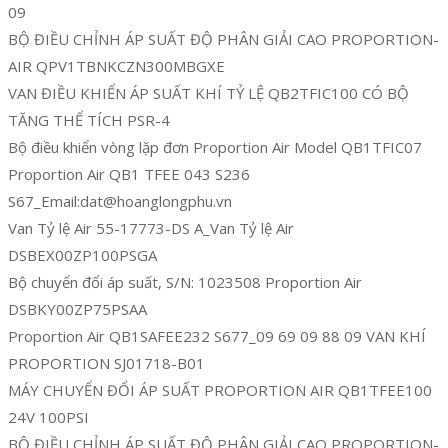
09
BỘ ĐIỀU CHỈNH ÁP SUẤT ĐỘ PHÂN GIẢI CAO PROPORTION-
AIR QPV1TBNKCZN300MBGXE
VAN ĐIỀU KHIỂN ÁP SUẤT KHÍ TỶ LỆ QB2TFIC100 CÓ BỘ
TĂNG THỂ TÍCH PSR-4
Bộ điều khiển vòng lặp đơn Proportion Air Model QB1TFIC07
Proportion Air QB1 TFEE 043 S236
S67_Email:dat@hoanglongphu.vn
Van Tỷ lệ Air 55-17773-DS A_Van Tỷ lệ Air
DSBEX00ZP100PSGA
Bộ chuyển đổi áp suất, S/N: 1023508 Proportion Air
DSBKY00ZP75PSAA
Proportion Air QB1SAFEE232 S677_09 69 09 88 09 VAN KHÍ
PROPORTION SJ01718-B01
MÁY CHUYỂN ĐỔI ÁP SUẤT PROPORTION AIR QB1TFEE100
24V 100PSI
BỘ ĐIỀU CHỈNH ÁP SUẤT ĐỘ PHÂN GIẢI CAO PROPORTION-