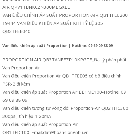
AIR QPV1TBNKCZN300MBGXEL
VAN ĐIỀU CHỈNH ÁP SUẤT PROPORTION-AIR QB1TFEE200
19444 VAN ĐIỀU KHIỂN ÁP SUẤT KHÍ TỶ LỆ 305
QB2TFEE040
Van điều khiển áp suất Proportion | Hotline: 09 69 09 88 09
PROPORTION AIR QB3TANEEZP10KPGTF_Đại lý phân phối
Van Proportion Air
Van điều khiển Proportion Air QB1TFEE05 có bộ điều chỉnh
PSR-2 đi kèm
Van điều khiển áp suất Proportion Air BB1ME100-Hotline: 09
69 09 88 09
Van điều khiển tương tự vòng đôi Proportion-Air QB2TFIC300
300psi, tín hiệu 4-20mA
Van điều khiển áp suất Proportion-Air
QB1TFIC100_Email:dat@hoanglongphu.vn