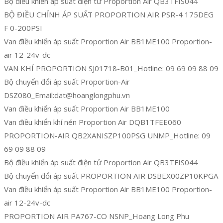
Bộ điều khiển áp suất điện tử Proportion Air QB3TFIS044
BỘ ĐIỀU CHỈNH ÁP SUẤT PROPORTION AIR PSR-4 175DEG
F 0-200PSI
Van điều khiển áp suất Proportion Air BB1ME100 Proportion-
air 12-24v-dc
VAN KHÍ PROPORTION SJ01718-B01_Hotline: 09 69 09 88 09
Bộ chuyển đổi áp suất Proportion-Air
DSZ080_Email:dat@hoanglongphu.vn
Van điều khiển áp suất Proportion Air BB1ME100
Van điều khiển khí nén Proportion Air DQB1TFEE060
PROPORTION-AIR QB2XANISZP100PSG UNMP_Hotline: 09
69 09 88 09
Bộ điều khiển áp suất điện tử Proportion Air QB3TFIS044
Bộ chuyển đổi áp suất PROPORTION AIR DSBEX00ZP10KPGA
Van điều khiển áp suất Proportion Air BB1ME100 Proportion-
air 12-24v-dc
PROPORTION AIR PA767-CO NSNP_Hoang Long Phu