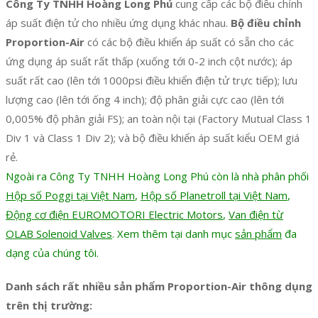
Công Ty TNHH Hoàng Long Phú
cung cấp các bộ điều chỉnh
áp suất điện tử cho nhiều ứng dụng khác nhau.
Bộ điều chỉnh
Proportion-Air
có các bộ điều khiển áp suất có sẵn cho các
ứng dụng áp suất rất thấp (xuống tới 0-2 inch cột nước); áp
suất rất cao (lên tới 1000psi điều khiển điện tử trực tiếp); lưu
lượng cao (lên tới ống 4 inch); độ phân giải cực cao (lên tới
0,005% độ phân giải FS); an toàn nội tại (Factory Mutual Class 1
Div 1 và Class 1 Div 2); và bộ điều khiển áp suất kiểu OEM giá
rẻ.
Ngoài ra Công Ty TNHH Hoàng Long Phú còn là nhà phân phối
Hộp số Poggi tại Việt Nam
,
Hộp số Planetroll tại Việt Nam
,
Động cơ điện EUROMOTORI Electric Motors
,
Van điện từ
OLAB Solenoid Valves
. Xem thêm tại danh mục
sản phẩm
đa
dạng của chúng tôi.
Danh sách rất nhiều sản phẩm Proportion-Air thông dụng
trên thị trường: