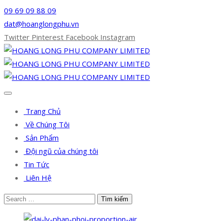
09 69 09 88 09
dat@hoanglongphu.vn
Twitter
Pinterest
Facebook
Instagram
Trang Chủ
Về Chúng Tôi
Sản Phẩm
Đội ngũ của chúng tôi
Tin Tức
Liên Hệ