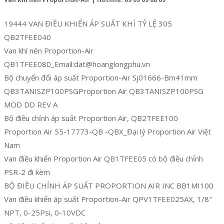
19444 VAN ĐIỀU KHIỂN ÁP SUẤT KHÍ TỶ LỆ 305
QB2TFEE040
Van khí nén Proportion-Air
QB1TFEE080_Email:dat@hoanglongphu.vn
Bộ chuyển đổi áp suất Proportion-Air Sj01666-Bm41mm
QB3TANISZP100PSGProportion Air QB3TANISZP100PSG
MOD DD REV A
Bộ điều chỉnh áp suất Proportion Air, QB2TFEE100
Proportion Air 55-17773-QB -QBX_Đại lý Proportion Air Việt
Nam
Van điều khiển Proportion Air QB1TFEE05 có bộ điều chỉnh
PSR-2 đi kèm
BỘ ĐIỀU CHỈNH ÁP SUẤT PROPORTION AIR INC BB1MI100
Van điều khiển áp suất Proportion-Air QPV1TFEE025AX, 1/8″
NPT, 0-25Psi, 0-10VDC