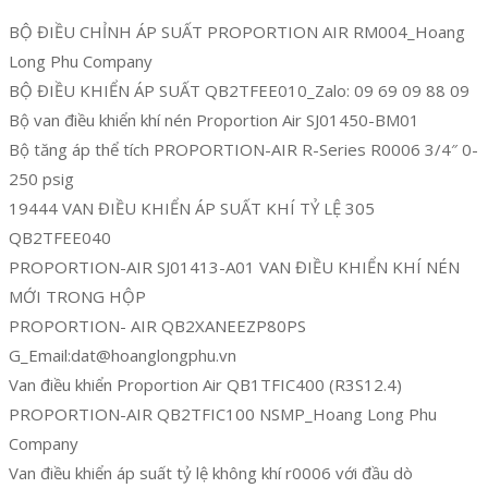
BỘ ĐIỀU CHỈNH ÁP SUẤT PROPORTION AIR RM004_Hoang
Long Phu Company
BỘ ĐIỀU KHIỂN ÁP SUẤT QB2TFEE010_Zalo: 09 69 09 88 09
Bộ van điều khiển khí nén Proportion Air SJ01450-BM01
Bộ tăng áp thể tích PROPORTION-AIR R-Series R0006 3/4″ 0-
250 psig
19444 VAN ĐIỀU KHIỂN ÁP SUẤT KHÍ TỶ LỆ 305
QB2TFEE040
PROPORTION-AIR SJ01413-A01 VAN ĐIỀU KHIỂN KHÍ NÉN
MỚI TRONG HỘP
PROPORTION- AIR QB2XANEEZP80PS
G_Email:dat@hoanglongphu.vn
Van điều khiển Proportion Air QB1TFIC400 (R3S12.4)
PROPORTION-AIR QB2TFIC100 NSMP_Hoang Long Phu
Company
Van điều khiển áp suất tỷ lệ không khí r0006 với đầu dò