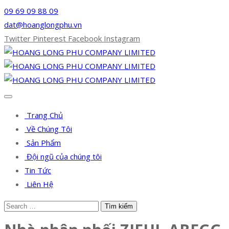
09 69 09 88 09
dat@hoanglongphu.vn
Twitter
Pinterest
Facebook
Instagram
Trang Chủ
Về Chúng Tôi
Sản Phẩm
Đội ngũ của chúng tôi
Tin Tức
Liên Hệ