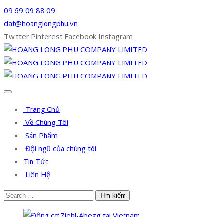
09 69 09 88 09
dat@hoanglongphu.vn
Twitter
Pinterest
Facebook
Instagram
Trang Chủ
Về Chúng Tôi
Sản Phẩm
Đội ngũ của chúng tôi
Tin Tức
Liên Hệ