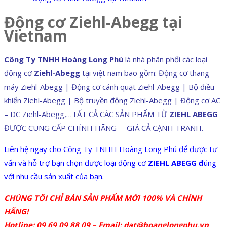
Động cơ Ziehl-Abegg tại
Vietnam
Công Ty TNHH Hoàng Long Phú
là nhà phân phối các loại
động cơ
Ziehl-Abegg
tại việt nam bao gồm: Động cơ thang
máy Ziehl-Abegg | Động cơ cánh quạt Ziehl-Abegg | Bộ điều
khiển Ziehl-Abegg | Bộ truyền động Ziehl-Abegg | Động cơ AC
– DC Ziehl-Abegg,…TẤT CẢ CÁC SẢN PHẨM TỪ
ZIEHL ABEGG
ĐƯỢC CUNG CẤP CHÍNH HÃNG – GIÁ CẢ CẠNH TRANH.
Liên hệ ngay cho Công Ty TNHH Hoàng Long Phú để được tư
vấn và hỗ trợ bạn chọn được loại động cơ
ZIEHL ABEGG đ
úng
với nhu cầu sản xuất của bạn.
CHÚNG TÔI CHỈ BÁN SẢN PHẨM MỚI 100% VÀ CHÍNH
HÃNG!
Hotline: 09 69 09 88 09 –
Email:
dat@hoanglongphu.vn