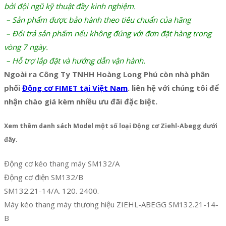
bởi đội ngũ kỹ thuật đầy kinh nghiệm.
– Sản phẩm được bảo hành theo tiêu chuẩn của hãng
– Đổi trả sản phẩm nếu không đúng với đơn đặt hàng trong
vòng 7 ngày.
– Hỗ trợ lắp đặt và hướng dẫn vận hành.
Ngoài ra Công Ty TNHH Hoàng Long Phú còn nhà phân
phối
Động cơ FIMET tại Việt Nam
. liên hệ với chúng tôi để
nhận chào giá kèm nhiều ưu đãi đặc biệt.
Xem thêm danh sách Model một số loại Động cơ Ziehl-Abegg dưới
đây.
Động cơ kéo thang máy SM132/A
Động cơ điện SM132/B
SM132.21-14/A. 120. 2400.
Máy kéo thang máy thương hiệu ZIEHL-ABEGG SM132.21-14-
B