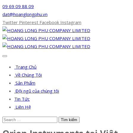
09 69 09 88 09
dat@hoanglongphu.vn
Twitter
Pinterest
Facebook
Instagram
Trang Chủ
Về Chúng Tôi
Sản Phẩm
Đội ngũ của chúng tôi
Tin Tức
Liên Hệ