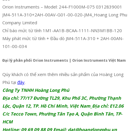
Orion Instruments – Model: 244-F1000M-075 0312839001
JM4-511A-310+2AH-00AV-G01-00-020-JM4_Hoang Long Phu
Company Limited
Chỉ báo mức từ tính 1M1-AA1B-BCAA-1111-NN3M1BB-120
Máy phát mức từ tính + Đầu dò JM4-511A-310 + 2AH-00AN-
101-00-034
Đại lý phân phối Orion Instruments | Orion Instruments Việt Nam
Qúy khách có thể xem thêm nhiều sản phẩm của Hoàng Long
Phú tại
đây
.
Công Ty TNHH Hoàng Long Phú
Địa chỉ: 77/17 Đường TL29, Khu Phố 3C, Phường Thạnh
Lộc, Quận 12, TP. Hồ Chí Minh, Việt Nam_Địa chỉ: E12.06
C/c Tecco Town, Phường Tân Tạo A, Quận Bình Tân, TP-
HCM
Hotline: 09 69 09 88 09 Email:
dat@hoanglongphu.vn