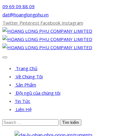
09 69 09 88 09
dat@hoanglongphu.vn
Twitter
Pinterest
Facebook
Instagram
Trang Chủ
Về Chúng Tôi
Sản Phẩm
Đội ngũ của chúng tôi
Tin Tức
Liên Hệ