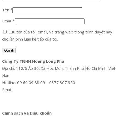
Tên
*
Email
*
Lưu tên của tôi, email, và trang web trong trình duyệt này
cho lần bình luận kế tiếp của tôi.
Công Ty TNHH Hoàng Long Phú
Địa chỉ: 112/6 Ấp 36, Xã Hóc Môn, Thành Phố Hồ Chí Minh, Việt
Nam
Hotline: 09 69 09 88 09 – 0377 307 350
Email:
dat@hoanglongphu.vn
Facebook
Twitter
Instagram
Pinterest
Tumblr
Behance
Chính sách và Điều khoản