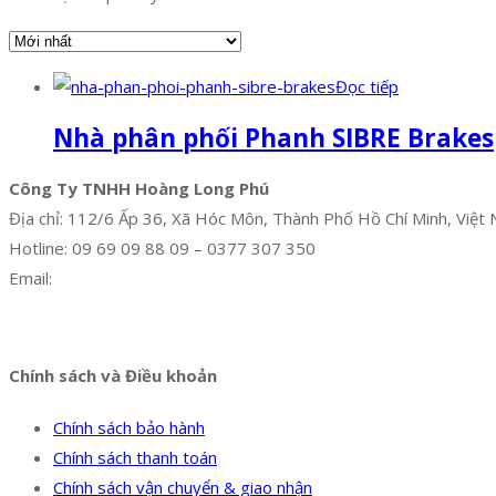
Đọc tiếp
Nhà phân phối Phanh SIBRE Brakes
Công Ty TNHH Hoàng Long Phú
Địa chỉ: 112/6 Ấp 36, Xã Hóc Môn, Thành Phố Hồ Chí Minh, Việt
Hotline: 09 69 09 88 09 – 0377 307 350
Email:
dat@hoanglongphu.vn
Facebook
Twitter
Instagram
Pinterest
Tumblr
Behance
Chính sách và Điều khoản
Chính sách bảo hành
Chính sách thanh toán
Chính sách vận chuyển & giao nhận