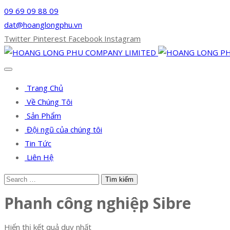
09 69 09 88 09
dat@hoanglongphu.vn
Twitter
Pinterest
Facebook
Instagram
Trang Chủ
Về Chúng Tôi
Sản Phẩm
Đội ngũ của chúng tôi
Tin Tức
Liên Hệ
Phanh công nghiệp Sibre
Hiển thị kết quả duy nhất