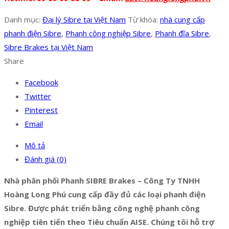
Danh mục:
Đại lý Sibre tại Việt Nam
Từ khóa:
nhà cung cấp
phanh điện Sibre
,
Phanh công nghiệp Sibre
,
Phanh đĩa Sibre
,
Sibre Brakes tại Việt Nam
Share
Facebook
Twitter
Pinterest
Email
Mô tả
Đánh giá (0)
Nhà phân phối Phanh SIBRE Brakes – Công Ty TNHH
Hoàng Long Phú cung cấp đầy đủ các loại phanh điện
Sibre. Được phát triển bằng công nghệ phanh công
nghiệp tiên tiến theo Tiêu chuẩn AISE. Chúng tôi hỗ trợ