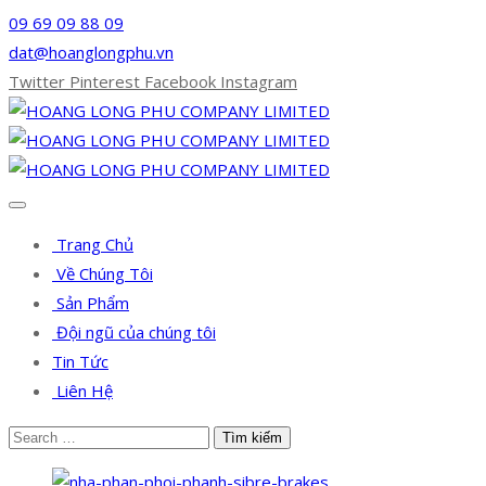
09 69 09 88 09
dat@hoanglongphu.vn
Twitter
Pinterest
Facebook
Instagram
Trang Chủ
Về Chúng Tôi
Sản Phẩm
Đội ngũ của chúng tôi
Tin Tức
Liên Hệ