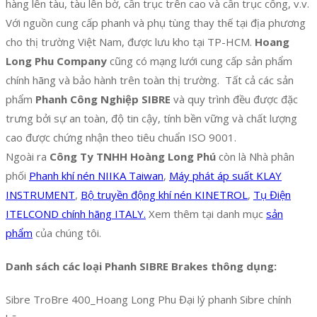
hàng lên tàu, tàu lên bờ, cần trục trên cao và cần trục cổng, v.v.
Với nguồn cung cấp phanh và phụ tùng thay thế tại địa phương
cho thị trường Việt Nam, được lưu kho tại TP-HCM.
Hoang
Long Phu Company
cũng có mạng lưới cung cấp sản phẩm
chính hãng và bảo hành trên toàn thị trường. Tất cả các sản
phẩm
Phanh Công Nghiệp SIBRE
và quy trình đều được đặc
trưng bởi sự an toàn, độ tin cậy, tính bền vững và chất lượng
cao được chứng nhận theo tiêu chuẩn ISO 9001.
Ngoài ra
Công Ty TNHH Hoàng Long Phú
còn là Nhà phân
phối
Phanh khí nén NIIKA Taiwan
,
Máy phát áp suất KLAY
INSTRUMENT
,
Bộ truyền động khí nén KINETROL
,
Tụ Điện
ITELCOND chính hãng ITALY.
Xem thêm tại danh mục
sản
phẩm
của chúng tôi.
Danh sách các loại Phanh SIBRE Brakes thông dụng:
Sibre TroBre 400_Hoang Long Phu Đại lý phanh Sibre chính