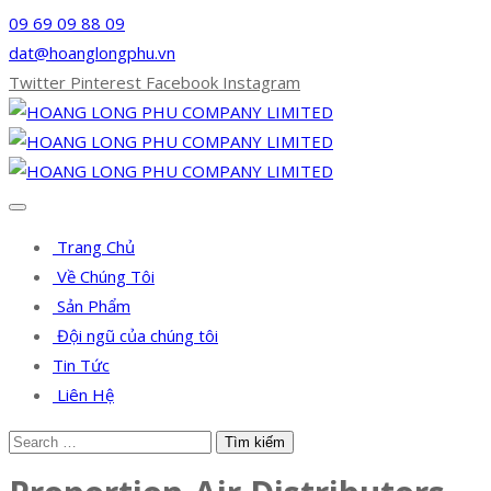
09 69 09 88 09
dat@hoanglongphu.vn
Twitter
Pinterest
Facebook
Instagram
Trang Chủ
Về Chúng Tôi
Sản Phẩm
Đội ngũ của chúng tôi
Tin Tức
Liên Hệ