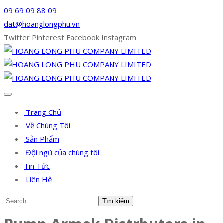
09 69 09 88 09
dat@hoanglongphu.vn
Twitter
Pinterest
Facebook
Instagram
Trang Chủ
Về Chúng Tôi
Sản Phẩm
Đội ngũ của chúng tôi
Tin Tức
Liên Hệ