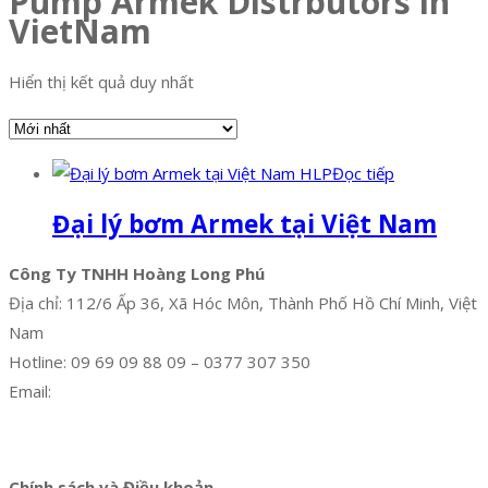
Pump Armek Distrbutors in
VietNam
Hiển thị kết quả duy nhất
Đọc tiếp
Đại lý bơm Armek tại Việt Nam
Công Ty TNHH Hoàng Long Phú
Địa chỉ: 112/6 Ấp 36, Xã Hóc Môn, Thành Phố Hồ Chí Minh, Việt
Nam
Hotline: 09 69 09 88 09 – 0377 307 350
Email:
dat@hoanglongphu.vn
Facebook
Twitter
Instagram
Pinterest
Tumblr
Behance
Chính sách và Điều khoản