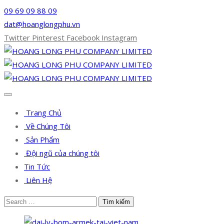
09 69 09 88 09
dat@hoanglongphu.vn
Twitter
Pinterest
Facebook
Instagram
Trang Chủ
Về Chúng Tôi
Sản Phẩm
Đội ngũ của chúng tôi
Tin Tức
Liên Hệ