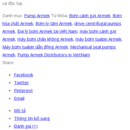
và độc hại.
Danh mục:
Pump Armek
Từ khóa:
Bơm cánh gạt Armek
,
Bơm
hóa chất Armek
,
Bơm ly tâm Armek
,
drive centrifugal pumps
Armek
,
Đại lý bơm Armek tại Việt Nam
,
máy bơm cánh gạt
Armek
,
máy bơm chân không Armek
,
máy bơm tuabin Armek
,
Máy bơm tuabin dẫn động Armek
,
Mechanical seal pumps
Armek
,
Pump Armek Distrbutors in VietNam
Share
Facebook
Twitter
Pinterest
Email
Mô tả
Thông tin bổ sung
Đánh giá (1)