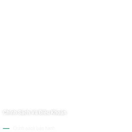
Công Ty TNHH Hoàng Long Phú
Địa chỉ: 112/6 Ấp 36, Xã Hóc Môn, Thành Phố Hồ Chí Minh, Việt
Nam
Hotline: 09 69 09 88 09 – 0377 307 350
Email:
dat@hoanglongphu.vn
Chính Sách Và Điều Khoản
Chính sách bảo hành