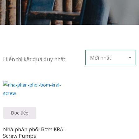
in
ức
iên
ệ
Mới nhất
Hiển thị kết quả duy nhất
Đọc tiếp
Nhà phân phối Bơm KRAL
Screw Pumps