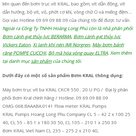
liên quan đến bơm trục vít KRAL, bao gồm; vít dẫn động, vít
dẫn hướng, bộ vít, vỏ, phớt cơ khí, vòng chữ O và miếng đệm….
Gọi vào Hotline 09 69 09 88 09 của chúng tôi để được tư vấn.
Ngoài ra Công Ty TNHH Hoàng Long Phú còn là nhà phân phối
Bơm cánh gạt thủy lực BERARMA
,
Bơm cánh gạt thủy lực
Vickers Eaton
,
Xi lanh khí nén IMI Norgren
,
Máy bơm bánh
răng POMPE CUCCHI
,
Bộ mã hóa vòng quay ELTRA
. Xem thêm
tại danh mục
sản phẩm
của chúng tôi.
Dưới đây có một số sản phẩm Bơm KRAL thông dụng:
Máy bơm trục vít ba KRAL CKCR 550 . 20 U PG / Đại lý phân
phối Bơm Kral chính hãng / Hotline: 09 69 09 88 09
OMG-068.BAAABA.0141 Flow meter KRAL Pumps
KRAL Pumps Hoang Long Phu Company CL 5 – 42 2 x 100 25
40, CL 55 – 85 1 x 180 30 50, CL 105 – 210 1 x 250 30
Bơm KRAL Viet Nam CL 235 – 275 2 x 210 40,