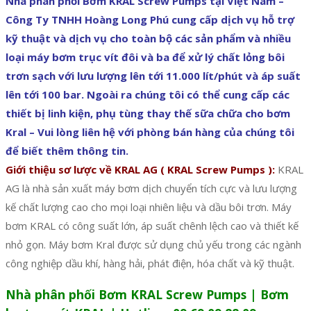
Nhà phân phối Bơm KRAL Screw Pumps tại Việt Nam –
Công Ty TNHH Hoàng Long Phú cung cấp dịch vụ hỗ trợ
kỹ thuật và dịch vụ cho toàn bộ các sản phẩm và nhiều
loại máy bơm trục vít đôi và ba để xử lý chất lỏng bôi
trơn sạch với lưu lượng lên tới 11.000 lít/phút và áp suất
lên tới 100 bar. Ngoài ra chúng tôi có thể cung cấp các
thiết bị linh kiện, phụ tùng thay thế sữa chữa cho bơm
Kral – Vui lòng liên hệ với phòng bán hàng của chúng tôi
để biết thêm thông tin.
Giới thiệu sơ lược về KRAL AG ( KRAL Screw Pumps ):
KRAL
AG là nhà sản xuất máy bơm dịch chuyển tích cực và lưu lượng
kế chất lượng cao cho mọi loại nhiên liệu và dầu bôi trơn. Máy
bơm KRAL có công suất lớn, áp suất chênh lệch cao và thiết kế
nhỏ gọn. Máy bơm Kral được sử dụng chủ yếu trong các ngành
công nghiệp dầu khí, hàng hải, phát điện, hóa chất và kỹ thuật.
Nhà phân phối Bơm KRAL Screw Pumps | Bơm