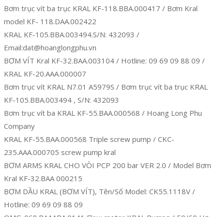
Bơm trục vít ba trục KRAL KF-118.BBA.000417 / Bơm Kral
model KF- 118.DAA.002422
KRAL KF-105.BBA.003494.S/N: 432093 /
Email:dat@hoanglongphu.vn
BƠM VÍT Kral KF-32.BAA.003104 / Hotline: 09 69 09 88 09 /
KRAL KF-20.AAA.000007
Bơm trục vít KRAL N7.01 A5979S / Bơm trục vít ba trục KRAL
KF-105.BBA.003494 , S/N: 432093
Bơm trục vít ba KRAL KF-55.BAA.000568 / Hoang Long Phu
Company
KRAL KF-55.BAA.000568 Triple screw pump / CKC-
235.AAA.000705 screw pump kral
BƠM ARMS KRAL CHO VÒI PCP 200 bar VER 2.0 / Model Bơm
Kral KF-32.BAA 000215
BƠM DẦU KRAL (BƠM VÍT), Tên/Số Model: CK55.1118V /
Hotline: 09 69 09 88 09