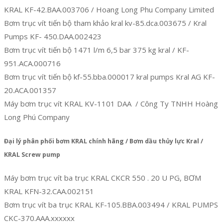
KRAL KF-42.BAA.003706 / Hoang Long Phu Company Limited
Bơm trục vít tiến bộ tham khảo kral kv-85.dca.003675 / Kral
Pumps KF- 450.DAA.002423
Bơm trục vít tiến bộ 1471 l/m 6,5 bar 375 kg kral / KF-
951.ACA.000716
Bơm trục vít tiến bộ kf-55.bba.000017 kral pumps Kral AG KF-
20.ACA.001357
Máy bơm trục vít KRAL KV-1101 DAA / Công Ty TNHH Hoàng
Long Phú Company
Đại lý phân phối bơm KRAL chính hãng / Bơm dầu thủy lực Kral /
KRAL Screw pump
Máy bơm trục vít ba trục KRAL CKCR 550 . 20 U PG, BƠM
KRAL KFN-32.CAA.002151
Bơm trục vít ba trục KRAL KF-105.BBA.003494 / KRAL PUMPS
CKC-370.AAA.xxxxxx