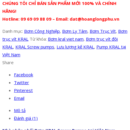
CHÚNG TÔI CHỈ BÁN SẢN PHẨM MỚI 100% VÀ CHÍNH
HÃNG!
Hotline: 09 69 09 88 09 – Email: dat@hoanglongphu.vn
Danh mục:
Bơm Công Nghiệp
,
Bơm Ly Tâm
,
Bơm Trục Vít
,
Bơm
trục vít KRAL
Từ khóa:
Bơm kral viet nam
,
Bơm trục vít đôi
KRAL
,
KRAL Screw pumps
,
Lưu lượng kế KRAL
,
Pump KRAL tại
Việt Nam
Share
Facebook
Twitter
Pinterest
Email
Mô tả
Đánh giá (1)