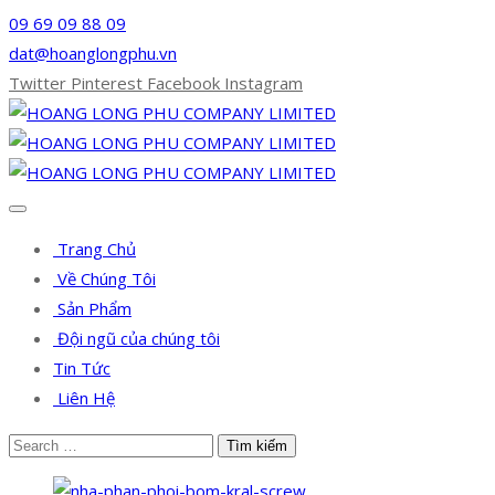
09 69 09 88 09
dat@hoanglongphu.vn
Twitter
Pinterest
Facebook
Instagram
Trang Chủ
Về Chúng Tôi
Sản Phẩm
Đội ngũ của chúng tôi
Tin Tức
Liên Hệ