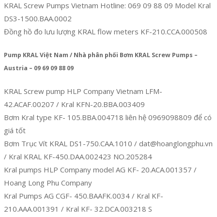
KRAL Screw Pumps Vietnam Hotline: 069 09 88 09 Model Kral
DS3-1500.BAA.0002
Đồng hồ đo lưu lượng KRAL flow meters KF-210.CCA.000508
Pump KRAL Việt Nam / Nhà phân phối Bơm KRAL Screw Pumps –
Austria – 09 69 09 88 09
KRAL Screw pump HLP Company Vietnam LFM-
42.ACAF.00207 / Kral KFN-20.BBA.003409
Bơm Kral type KF- 105.BBA.004718 liên hệ 0969098809 để có
giá tốt
Bơm Trục Vít KRAL DS1-750.CAA.1010 / dat@hoanglongphu.vn
/ Kral KRAL KF-450.DAA.002423 NO.205284
Kral pumps HLP Company model AG KF- 20.ACA.001357 /
Hoang Long Phu Company
Kral Pumps AG CGF- 450.BAAFK.0034 / Kral KF-
210.AAA.001391 / Kral KF- 32.DCA.003218 S