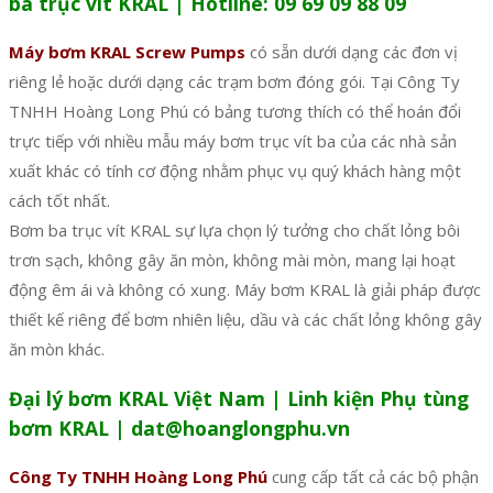
ba trục vít KRAL | Hotline: 09 69 09 88 09
Máy bơm KRAL Screw Pumps
có sẵn dưới dạng các đơn vị
riêng lẻ hoặc dưới dạng các trạm bơm đóng gói. Tại Công Ty
TNHH Hoàng Long Phú có bảng tương thích có thể hoán đổi
trực tiếp với nhiều mẫu máy bơm trục vít ba của các nhà sản
xuất khác có tính cơ động nhằm phục vụ quý khách hàng một
cách tốt nhất.
Bơm ba trục vít KRAL sự lựa chọn lý tưởng cho chất lỏng bôi
trơn sạch, không gây ăn mòn, không mài mòn, mang lại hoạt
động êm ái và không có xung. Máy bơm KRAL là giải pháp được
thiết kế riêng để bơm nhiên liệu, dầu và các chất lỏng không gây
ăn mòn khác.
Đại lý bơm KRAL Việt Nam | Linh kiện Phụ tùng
bơm KRAL | dat@hoanglongphu.vn
Công Ty TNHH Hoàng Long Phú
cung cấp tất cả các bộ phận