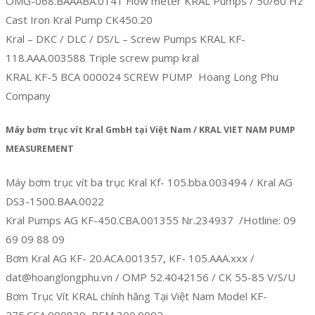
OMG-068.BAAABA.0141 Flow meter KRAL Pumps / 50/60 Hz
Cast Iron Kral Pump CK450.20
Kral – DKC / DLC / DS/L – Screw Pumps KRAL KF-
118.AAA.003588 Triple screw pump kral
KRAL KF-5 BCA 000024 SCREW PUMP Hoang Long Phu
Company
Máy bơm trục vít Kral GmbH tại Việt Nam / KRAL VIET NAM PUMP
MEASUREMENT
Máy bơm trục vít ba trục Kral Kf- 105.bba.003494 / Kral AG
DS3-1500.BAA.0022
Kral Pumps AG KF-450.CBA.001355 Nr.234937 /Hotline: 09
69 09 88 09
Bơm Kral AG KF- 20.ACA.001357, KF- 105.AAA.xxx /
dat@hoanglongphu.vn / OMP 52.4042156 / CK 55-85 V/S/U
Bơm Trục Vít KRAL chính hãng Tại Việt Nam Model KF-
275.CCA.000839, BEM 300.0002