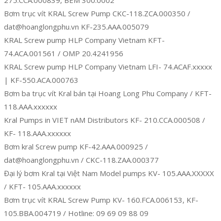
Bơm trục vít KRAL Screw Pump CKC-118.ZCA.000350 /
dat@hoanglongphu.vn KF-235.AAA.005079
KRAL Screw pump HLP Company Vietnam KFT-
74.ACA.001561 / OMP 20.4241956
KRAL Screw pump HLP Company Vietnam LFI- 74.ACAF.xxxxx
| KF-550.ACA.000763
Bơm ba trục vít Kral bán tại Hoang Long Phu Company / KFT-
118.AAA.xxxxxx
Kral Pumps in VIET nAM Distributors KF- 210.CCA.000508 /
KF- 118.AAA.xxxxxx
Bơm kral Screw pump KF-42.AAA.000925 /
dat@hoanglongphu.vn / CKC-118.ZAA.000377
Đại lý bơm Kral tại Việt Nam Model pumps KV- 105.AAA.XXXXX
/ KFT- 105.AAA.xxxxxx
Bơm trục vít KRAL Screw Pump KV- 160.FCA.006153, KF-
105.BBA.004719 / Hotline: 09 69 09 88 09