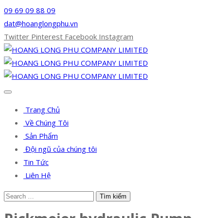
09 69 09 88 09
dat@hoanglongphu.vn
Twitter
Pinterest
Facebook
Instagram
Trang Chủ
Về Chúng Tôi
Sản Phẩm
Đội ngũ của chúng tôi
Tin Tức
Liên Hệ