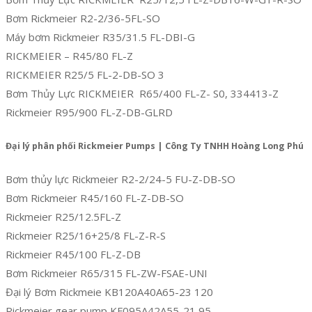
Bơm Rickmeier R2-2/36-5FL-SO
Máy bơm Rickmeier R35/31.5 FL-DBI-G
RICKMEIER – R45/80 FL-Z
RICKMEIER R25/5 FL-2-DB-SO 3
Bơm Thủy Lực RICKMEIER R65/400 FL-Z- S0, 334413-Z
Rickmeier R95/900 FL-Z-DB-GLRD
Đại lý phân phối Rickmeier Pumps | Công Ty TNHH Hoàng Long Phú
Bơm thủy lực Rickmeier R2-2/24-5 FU-Z-DB-SO
Bơm Rickmeier R45/160 FL-Z-DB-SO
Rickmeier R25/12.5FL-Z
Rickmeier R25/16+25/8 FL-Z-R-S
Rickmeier R45/100 FL-Z-DB
Bơm Rickmeier R65/315 FL-ZW-FSAE-UNI
Đại lý Bơm Rickmeie KB120A40A65-23 120
Rickmeier gear pump KF095A42A55-21 95