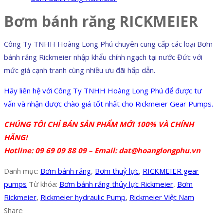
Bơm bánh răng RICKMEIER
Công Ty TNHH Hoàng Long Phú chuyên cung cấp các loại Bơm
bánh răng Rickmeier nhập khẩu chính ngạch tại nước Đức với
mức giá cạnh tranh cùng nhiều ưu đãi hấp dẫn.
Hãy liên hệ với Công Ty TNHH Hoàng Long Phú để được tư
vấn và nhận được chào giá tốt nhất cho Rickmeier Gear Pumps.
CHÚNG TÔI CHỈ BÁN SẢN PHẨM MỚI 100% VÀ CHÍNH
HÃNG!
Hotline: 09 69 09 88 09 – Email:
dat@hoanglongphu.vn
Danh mục:
Bơm bánh răng
,
Bơm thuỷ lực
,
RICKMEIER gear
pumps
Từ khóa:
Bơm bánh răng thủy lực Rickmeier
,
Bơm
Rickmeier
,
Rickmeier hydraulic Pump
,
Rickmeier Việt Nam
Share