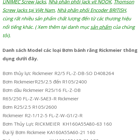
UNIMEC Screw Jacks
,
Nhà phân phối Jack vít NOOK
,
Thomson
Screw Jacks tại Việt Nam
,
Nhà phân phối Encoder BRITISH
,
cùng rất nhiều sản phẩm chất lượng đến từ các thương hiệu
nổi tiếng khác. ( Xem thêm tại danh m
ục
sản phẩm
c
ủa chúng
tôi).
Danh sách Model các loại Bơm bánh răng Rickmeier thông
dụng dưới đây.
Bơm thủy lực Rickmeier R2/5 FL-Z-DB-SO D408264
Bơm RickmeierR25/2.5 đến R105/2400
Bơm dầu Rickmeier R25/16 FL-Z-DB
R65/250 FL-Z-W-SAE3-R Rickmeier
Bơm R25/2.5 R105/2600
Rickmeier R2-1/12-5 FL-Z-W-G1/2-R
Bơm Thủy Lực RICKMEIER KH160A55A80-63 160
Đại lý Bơm Rickmeie KA160A55A60-21 160