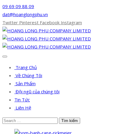
09 69 09 88 09
dat@hoanglongphu.vn
Twitter
Pinterest
Facebook
Instagram
Trang Chủ
Về Chúng Tôi
Sản Phẩm
Đội ngũ của chúng tôi
Tin Tức
Liên Hệ