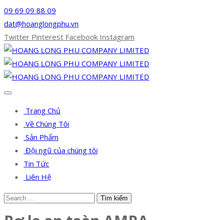
09 69 09 88 09
dat@hoanglongphu.vn
Twitter
Pinterest
Facebook
Instagram
Trang Chủ
Về Chúng Tôi
Sản Phẩm
Đội ngũ của chúng tôi
Tin Tức
Liên Hệ