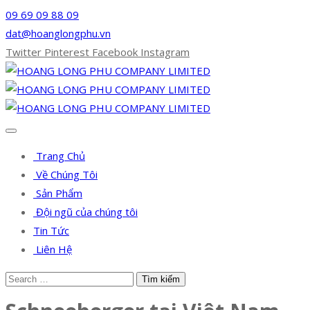
09 69 09 88 09
dat@hoanglongphu.vn
Twitter
Pinterest
Facebook
Instagram
Trang Chủ
Về Chúng Tôi
Sản Phẩm
Đội ngũ của chúng tôi
Tin Tức
Liên Hệ