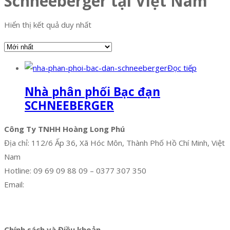
Schneeberger tại Việt Nam
Hiển thị kết quả duy nhất
Đọc tiếp
Nhà phân phối Bạc đạn
SCHNEEBERGER
Công Ty TNHH Hoàng Long Phú
Địa chỉ: 112/6 Ấp 36, Xã Hóc Môn, Thành Phố Hồ Chí Minh, Việt
Nam
Hotline: 09 69 09 88 09 – 0377 307 350
Email:
dat@hoanglongphu.vn
Facebook
Twitter
Instagram
Pinterest
Tumblr
Behance
Chính sách và Điều khoản