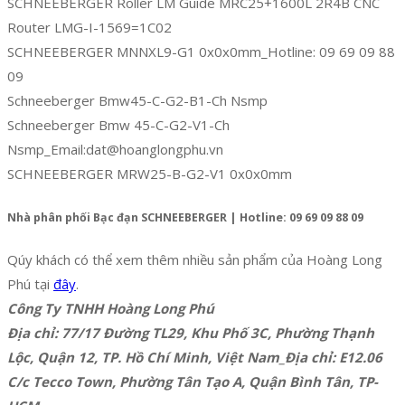
SCHNEEBERGER Roller LM Guide MRC25+1600L 2R4B CNC
Router LMG-I-1569=1C02
SCHNEEBERGER MNNXL9-G1 0x0x0mm_Hotline: 09 69 09 88
09
Schneeberger Bmw45-C-G2-B1-Ch Nsmp
Schneeberger Bmw 45-C-G2-V1-Ch
Nsmp_Email:dat@hoanglongphu.vn
SCHNEEBERGER MRW25-B-G2-V1 0x0x0mm
Nhà phân phối Bạc đạn SCHNEEBERGER | Hotline: 09 69 09 88 09
Qúy khách có thể xem thêm nhiều sản phẩm của Hoàng Long
Phú tại
đây
.
Công Ty TNHH Hoàng Long Phú
Địa chỉ: 77/17 Đường TL29, Khu Phố 3C, Phường Thạnh
Lộc, Quận 12, TP. Hồ Chí Minh, Việt Nam_Địa chỉ: E12.06
C/c Tecco Town, Phường Tân Tạo A, Quận Bình Tân, TP-