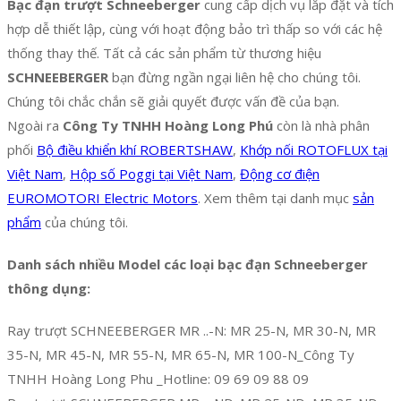
Bạc đạn trượt Schneeberger
cung cấp dịch vụ lắp đặt và tích
hợp dễ thiết lập, cùng với hoạt động bảo trì thấp so với các hệ
thống thay thế. Tất cả các sản phẩm từ thương hiệu
SCHNEEBERGER
bạn đừng ngần ngại liên hệ cho chúng tôi.
Chúng tôi chắc chắn sẽ giải quyết được vấn đề của bạn.
Ngoài ra
Công Ty TNHH Hoàng Long Phú
còn là nhà phân
phối
Bộ điều khiển khí ROBERTSHAW
,
Khớp nối ROTOFLUX tại
Việt Nam
,
Hộp số Poggi tại Việt Nam
,
Động cơ điện
EUROMOTORI Electric Motors
. Xem thêm tại danh mục
sản
phẩm
của chúng tôi.
Danh sách nhiều Model các loại bạc đạn Schneeberger
thông dụng:
Ray trượt SCHNEEBERGER MR ..-N: MR 25-N, MR 30-N, MR
35-N, MR 45-N, MR 55-N, MR 65-N, MR 100-N_Công Ty
TNHH Hoàng Long Phu _Hotline: 09 69 09 88 09