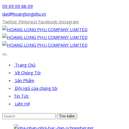
09 69 09 88 09
dat@hoanglongphu.vn
Twitter
Pinterest
Facebook
Instagram
Trang Chủ
Về Chúng Tôi
Sản Phẩm
Đội ngũ của chúng tôi
Tin Tức
Liên Hệ