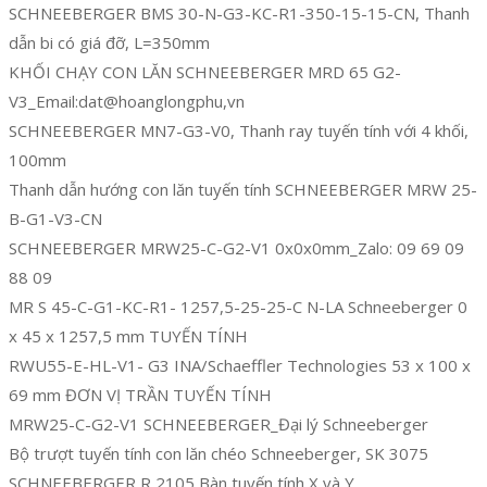
SCHNEEBERGER BMS 30-N-G3-KC-R1-350-15-15-CN, Thanh
dẫn bi có giá đỡ, L=350mm
KHỐI CHẠY CON LĂN SCHNEEBERGER MRD 65 G2-
V3_Email:dat@hoanglongphu,vn
SCHNEEBERGER MN7-G3-V0, Thanh ray tuyến tính với 4 khối,
100mm
Thanh dẫn hướng con lăn tuyến tính SCHNEEBERGER MRW 25-
B-G1-V3-CN
SCHNEEBERGER MRW25-C-G2-V1 0x0x0mm_Zalo: 09 69 09
88 09
MR S 45-C-G1-KC-R1- 1257,5-25-25-C N-LA Schneeberger 0
x 45 x 1257,5 mm TUYẾN TÍNH
RWU55-E-HL-V1- G3 INA/Schaeffler Technologies 53 x 100 x
69 mm ĐƠN VỊ TRẦN TUYẾN TÍNH
MRW25-C-G2-V1 SCHNEEBERGER_Đại lý Schneeberger
Bộ trượt tuyến tính con lăn chéo Schneeberger, SK 3075
SCHNEEBERGER R 2105 Bàn tuyến tính X và Y