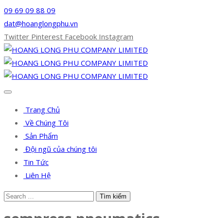
09 69 09 88 09
dat@hoanglongphu.vn
Twitter
Pinterest
Facebook
Instagram
Trang Chủ
Về Chúng Tôi
Sản Phẩm
Đội ngũ của chúng tôi
Tin Tức
Liên Hệ