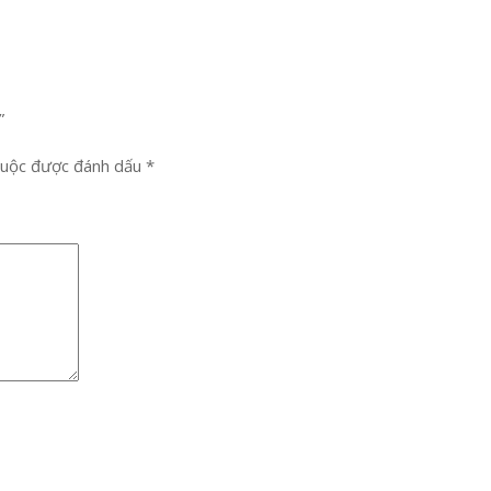
”
buộc được đánh dấu
*