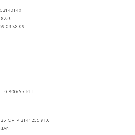
/102140140
A 8230
 69 09 88 09
SU-0-300/55-KIT
 125-OR-P 2141255 91.0
u.vn