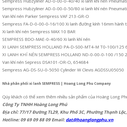
Sempress Hubzyliner AD-0-00-0-40/40 xi lanh khí nén Pneumati
Sempress Hubzyliner AD-0-00-0-50/80 xi lanh khí nén Pneumati
Van khí nén Parker Sempress VAF 213-GR-O
Sempress FA-D-0-00-0-16/100 Xi lanh đường kính 16mm hành 
Xi lanh khí nén Sempress MAX 10 BAR
SEMPRESS BDO-MAE-0-40/60 Xi lanh khí nén
XI LANH SEMPRESS HOLLAND PA-D-S00-MT4-M T0-100/125 
XI LANH KHÍ NÉN SEMPRESS HOLLAND ND-0-00-0-100 /150 
Van khí nén Sepress DSA101-OR-O, 654684
Sempress AG-DS-SU-0-5050 Cylinder W Clevis AGDSSU05050
Nhà phân phối xi lanh SEMPRESS | Hoang Long Phu Company
Qúy khách có thể xem thêm nhiều sản phẩm của Hoàng Long Ph
Công Ty TNHH Hoàng Long Phú
Địa chỉ: 77/17 Đường TL29, Khu Phố 3C, Phường Thạnh Lộc,
Hotline: 09 69 09 88 09 Email:
dat@hoanglongphu.vn