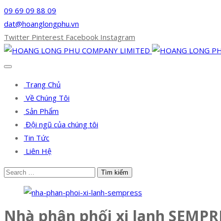
09 69 09 88 09
dat@hoanglongphu.vn
Twitter
Pinterest
Facebook
Instagram
Trang Chủ
Về Chúng Tôi
Sản Phẩm
Đội ngũ của chúng tôi
Tin Tức
Liên Hệ
Nhà phân phối xi lanh SEMPR