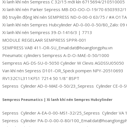
Xi lanh khí nén Sempress C 32/15 mới kín 6715694/210510005
Xi lanh khí nén Parker Sepress MB-DO-OO-O-19/70 6503932
Bộ truyền động khí nén SEMPRESS ND-0-00-0 63/75 / #A O1T
Xi lanh khí nén Sempres Hubcylinder AD-0-00-0-50/80_Zalo: 09
Xi lanh khí nén Sempress 39-D-1416/3 | 7713
MODULE REGELAAR SEMPRESS SPPR-001
SEMPRESS VAB 411-OR-SU_Email:dat@hoanglongphu.vn
Pneumatic cylinders Sempress A-D-O-MAE-0-50/1000
Sempress AG-DS-SU-0-5050 Cylinder W Clevis AGDSSU05050
Van khí nén Sepress D101-OR_Speck pompen NPY-20510693
RV132C1L311KFS1 7214 50 1/8″ BSPT
Sepress Cylinder AD-0-MAE-0-50/23_Sepress Cylinder CE-0-
Sempress Pneumatics | Xi lanh khí nén Sempres Hubcylinder
Sepress Cylinder A-EA-0-00-MS1-32/25_Sepress Cylinder VA
Sepress Cylinder PA-D-0-00-0-80/100_Email:dat@hoanglongph