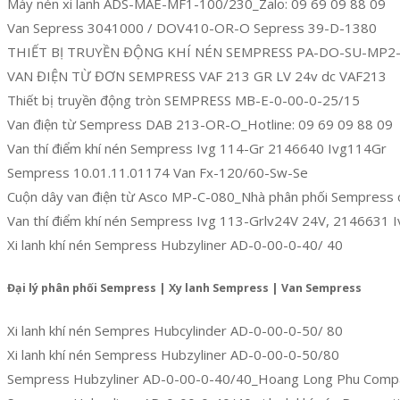
Máy nén xi lanh ADS-MAE-MF1-100/230_Zalo: 09 69 09 88 09
Van Sepress 3041000 / DOV410-OR-O Sepress 39-D-1380
THIẾT BỊ TRUYỀN ĐỘNG KHÍ NÉN SEMPRESS PA-DO-SU-MP2
VAN ĐIỆN TỪ ĐƠN SEMPRESS VAF 213 GR LV 24v dc VAF213
Thiết bị truyền động tròn SEMPRESS MB-E-0-00-0-25/15
Van điện từ Sempress DAB 213-OR-O_Hotline: 09 69 09 88 09
Van thí điểm khí nén Sempress Ivg 114-Gr 2146640 Ivg114Gr
Sempress 10.01.11.01174 Van Fx-120/60-Sw-Se
Cuộn dây van điện từ Asco MP-C-080_Nhà phân phối Sempress 
Van thí điểm khí nén Sempress Ivg 113-Grlv24V 24V, 2146631 
Xi lanh khí nén Sempress Hubzyliner AD-0-00-0-40/ 40
Đại lý phân phối Sempress | Xy lanh Sempress | Van Sempress
Xi lanh khí nén Sempres Hubcylinder AD-0-00-0-50/ 80
Xi lanh khí nén Sempress Hubzyliner AD-0-00-0-50/80
Sempress Hubzyliner AD-0-00-0-40/40_Hoang Long Phu Comp