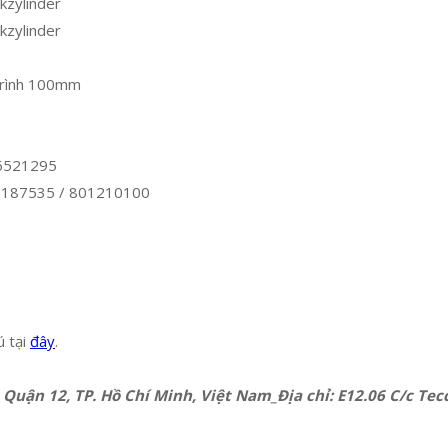
kzylinder
kzylinder
trình 100mm
6521295
2187535 / 801210100
ú tại
đây
.
 Quận 12, TP. Hồ Chí Minh, Việt Nam_Địa chỉ: E12.06 C/c T