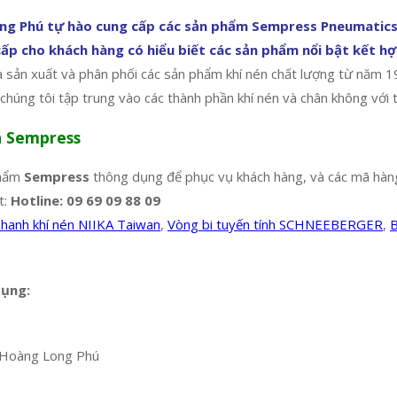
ng Phú tự hào cung cấp các sản phẩm Sempress Pneumatics 
cấp cho khách hàng có hiểu biết các sản phẩm nổi bật kết h
 sản xuất và phân phối các sản phẩm khí nén chất lượng từ năm 1
húng tôi tập trung vào các thành phần khí nén và chân không với t
n Sempress
phẩm
Sempress
thông dụng để phục vụ khách hàng, và các mã hàng
t:
Hotline: 09 69 09 88 09
hanh khí nén NIIKA Taiwan
,
Vòng bi tuyến tính SCHNEEBERGER
,
B
dụng:
 Hoàng Long Phú