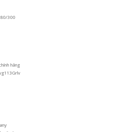
-80/300
chính hãng
Ivg113Grlv
any