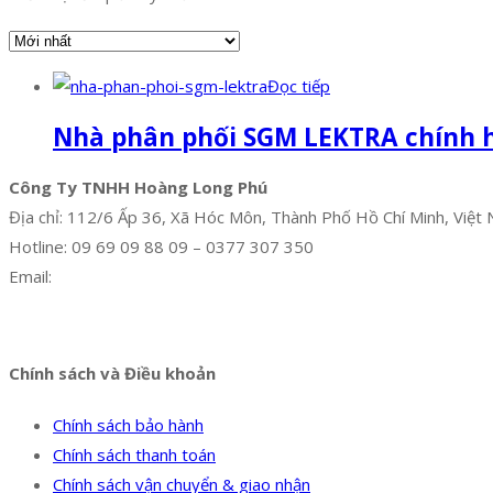
Đọc tiếp
Nhà phân phối SGM LEKTRA chính 
Công Ty TNHH Hoàng Long Phú
Địa chỉ: 112/6 Ấp 36, Xã Hóc Môn, Thành Phố Hồ Chí Minh, Việt
Hotline: 09 69 09 88 09 – 0377 307 350
Email:
dat@hoanglongphu.vn
Facebook
Twitter
Instagram
Pinterest
Tumblr
Behance
Chính sách và Điều khoản
Chính sách bảo hành
Chính sách thanh toán
Chính sách vận chuyển & giao nhận