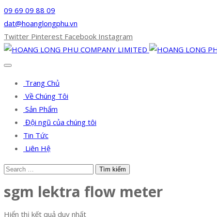
09 69 09 88 09
dat@hoanglongphu.vn
Twitter
Pinterest
Facebook
Instagram
Trang Chủ
Về Chúng Tôi
Sản Phẩm
Đội ngũ của chúng tôi
Tin Tức
Liên Hệ
sgm lektra flow meter
Hiển thị kết quả duy nhất