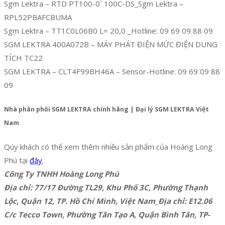
Sgm Lektra – RTD PT100-0` 100C-DS_Sgm Lektra –
RPL52PBAFCBUMA
Sgm Lektra – TT1C0L06B0 L= 20,0 _Hotline: 09 69 09 88 09
SGM LEKTRA 400A072B – MÁY PHÁT ĐIỆN MỨC ĐIỆN DUNG
TÍCH TC22
SGM LEKTRA – CLT4F99BH46A – Sensor-Hotline: 09 69 09 88
09
Nhà phân phối SGM LEKTRA chính hãng | Đại lý SGM LEKTRA Việt
Nam
Qúy khách có thể xem thêm nhiều sản phẩm của Hoàng Long
Phú tại
đây
.
Công Ty TNHH Hoàng Long Phú
Địa chỉ: 77/17 Đường TL29, Khu Phố 3C, Phường Thạnh
Lộc, Quận 12, TP. Hồ Chí Minh, Việt Nam_Địa chỉ: E12.06
C/c Tecco Town, Phường Tân Tạo A, Quận Bình Tân, TP-