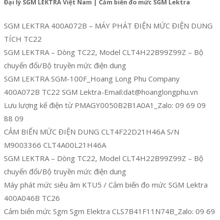
Đại lý SGM LEKTRA Việt Nam | Cảm biến đo mức SGM Lektra
SGM LEKTRA 400A072B – MÁY PHÁT ĐIỆN MỨC ĐIỆN DUNG
TÍCH TC22
SGM LEKTRA – Dòng TC22, Model CLT4H22B99Z99Z – Bộ
chuyển đổi/Bộ truyền mức điện dung
SGM LEKTRA SGM-100F_Hoang Long Phu Company
400A072B TC22 SGM Lektra-Email:dat@hoanglongphu.vn
Lưu lượng kế điện từ PMAGY0050B2B1A0A1_Zalo: 09 69 09
88 09
CẢM BIẾN MỨC ĐIỆN DUNG CLT4F22D21H46A S/N
M9003366 CLT4A00L21H46A
SGM LEKTRA – Dòng TC22, Model CLT4H22B99Z99Z – Bộ
chuyển đổi/Bộ truyền mức điện dung
Máy phát mức siêu âm KTU5 / Cảm biến đo mức SGM Lektra
400A046B TC26
Cảm biến mức Sgm Sgm Elektra CLS7B41F11N74B_Zalo: 09 69