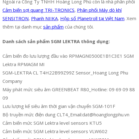
Ngoài ra Công Ty TNHH Hoàng Long Phú còn là nhà phân phối
Cảm biến sợi quang TRI-TRONICS
,
Phân phối Máy dò khí
SENSITRON
,
Phanh NIIKA
,
Hộp số Planetroll tại Việt Nam
. Xem
thêm tại danh mục
sản phẩm
của chúng tôi.
Danh sách sản phẩm SGM LEKTRA thông dụng:
Cảm biến đo lưu lượng đầu vào RPMAGN0500E1B1C3E1 SGM
Lektra RPMAGM MI
SGM-LEKTRA CL T4H22B99Z99Z Sensor_Hoang Long Phu
Company
Máy phát mức siêu âm GREENBEAT R80_Hotline: 09 69 09 88
09
Lưu lượng kế siêu âm thời gian vận chuyển SGM-101F
Bộ truyền mức điện dung CLT4_Email:dat@hoanglongphu.vn
Cảm biến mức SGM Lektra level sensors KTU5
Cảm biến mức SGM Lektra level sensors VLW602