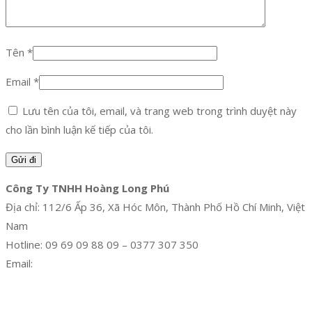
Tên
*
Email
*
Lưu tên của tôi, email, và trang web trong trình duyệt này
cho lần bình luận kế tiếp của tôi.
Công Ty TNHH Hoàng Long Phú
Địa chỉ: 112/6 Ấp 36, Xã Hóc Môn, Thành Phố Hồ Chí Minh, Việt
Nam
Hotline: 09 69 09 88 09 – 0377 307 350
Email:
dat@hoanglongphu.vn
Facebook
Twitter
Instagram
Pinterest
Tumblr
Behance