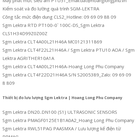
Máy phát mức siêu âm PTU51_Email:dat@hoanglongphu.vn
Kiểm soát và đo lường quá trình SGM-LEKTRA
Công tắc mức điện dung CLS2_Hotline: 09 69 09 88 09
Sgm Lektra RTD PT100-0` 100C-DS_Sgm Lektra
CLS1H34D99Z0Z00Z
Sgm Lektra CLT4A00L21H46A MC0121311869
Sgm Lektra CLT4F22L21H46A / Sgm Lektra PTU10 AOA / Sgm
Lektra AGRITHER10A1A
Sgm Lektra CLT4A00L21H46A-Hoang Long Phu Company
Sgm Lektra CLT4F22D21H46A S/N S2005389_Zalo: 09 69 09
8 809
Thiết bị đo lưu lượng Sgm Lektra | Hoang Long Phu Company
Sgm Lektra DN20..DN100 (S1) ULTRASONIC SENSORS
Sgm Lektra PMAGF0125E1B1A0A2_Hoang Long Phu Company
Sgm Lektra RWL51PAG PAASMXA / Lưu lượng kế điện từ
RPMAG