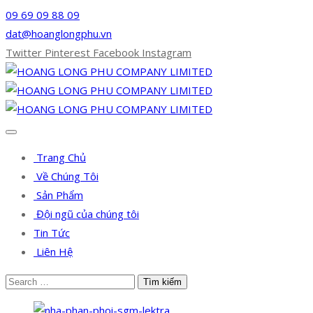
09 69 09 88 09
dat@hoanglongphu.vn
Twitter
Pinterest
Facebook
Instagram
Trang Chủ
Về Chúng Tôi
Sản Phẩm
Đội ngũ của chúng tôi
Tin Tức
Liên Hệ