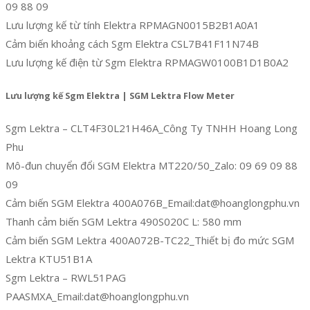
09 88 09
Lưu lượng kế từ tính Elektra RPMAGN0015B2B1A0A1
Cảm biến khoảng cách Sgm Elektra CSL7B41F11N74B
Lưu lượng kế điện từ Sgm Elektra RPMAGW0100B1D1B0A2
Lưu lượng kế Sgm Elektra | SGM Lektra Flow Meter
Sgm Lektra – CLT4F30L21H46A_Công Ty TNHH Hoang Long
Phu
Mô-đun chuyển đổi SGM Elektra MT220/50_Zalo: 09 69 09 88
09
Cảm biến SGM Elektra 400A076B_Email:dat@hoanglongphu.vn
Thanh cảm biến SGM Lektra 490S020C L: 580 mm
Cảm biến SGM Lektra 400A072B-TC22_Thiết bị đo mức SGM
Lektra KTU51B1A
Sgm Lektra – RWL51PAG
PAASMXA_Email:dat@hoanglongphu.vn