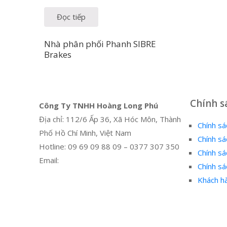
Đọc tiếp
Nhà phân phối Phanh SIBRE
Brakes
Chính s
Công Ty TNHH Hoàng Long Phú
Địa chỉ: 112/6 Ấp 36, Xã Hóc Môn, Thành
Chính sá
Phố Hồ Chí Minh, Việt Nam
Chính sá
Hotline: 09 69 09 88 09 – 0377 307 350
Chính sá
Email:
dat@hoanglongphu.vn
Chính s
Khách hà
Facebook
Twitter
Instagram
Pinterest
Tumblr
Behance