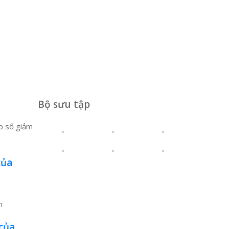
Bộ sưu tập
của
 của