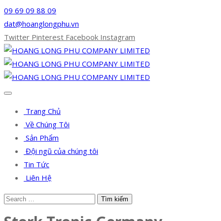
09 69 09 88 09
dat@hoanglongphu.vn
Twitter
Pinterest
Facebook
Instagram
Trang Chủ
Về Chúng Tôi
Sản Phẩm
Đội ngũ của chúng tôi
Tin Tức
Liên Hệ