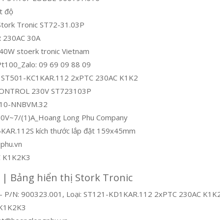
t độ
PStork Tronic ST72-31.03P
R 230AC 30A
W stoerk tronic Vietnam
 Pt100_Zalo: 09 69 09 88 09
01 ST501-KC1KAR.112 2xPTC 230AC K1K2
CONTROL 230V ST723103P
710-NNBVM.32
r 250V~7/(1)A_Hoang Long Phu Company
4KAR.112S kích thước lắp đặt 159x45mm
gphu.vn
AC K1K2K3
 | Bảng hiển thị Stork Tronic
onic – P/N: 900323.001, Loại: ST121-KD1KAR.112 2xPTC 230AC 
 K1K2K3