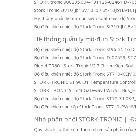
STORK tronic 900205.004-131125-02461 D-7056
Stork Tronic St710-Jb1Bv.10Fp / St710Jb1Bv10F
Hệ thống quản lý mô-đun kiểm soát nhiệt độ Sto
Bộ điều khiển nhiệt độ Stork Tronic St710-Jb1Bv
Hệ thống quản lý mô-đun Stork Tron
Bộ điều khiển nhiệt độ Stork Tronic St96-35.1
Bộ điều khiển nhiệt độ Stork Tronic D-07559, ST
Riedel TR601 Stork Tronic V2.7 Chiller Kiểm Soá
Bộ điều khiển nhiệt độ Stork Tronic ST710-KEJV
STORK-TRONIC ST 96-31 Temperature Controll
STORK TRONIC ST523 Gateway LWL/ST-Bus_Hotl
Bộ điều khiển nhiệt độ Stork Tronic ST72-31.03P
Bộ điều khiển sáu cấp Stork Tronic ST710-PW
Nhà phân phối STÖRK-TRONIC | Đại
Qúy khách có thể xem thêm nhiều sản phẩm của 