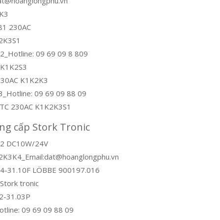
dat@hoanglongphu.vn
2K3
81 230AC
K2K3S1
_Hotline: 09 69 09 8 809
C K1K2S3
C 230AC K1K2K3
_Hotline: 09 69 09 88 09
xPTC 230AC K1K2K3S1
ung cấp Stork Tronic
1K2 DC10W/24V
2K3K4_Email:dat@hoanglongphu.vn
4-31.10F LÖBBE 900197.016
tork tronic
2-31.03P
otline: 09 69 09 88 09