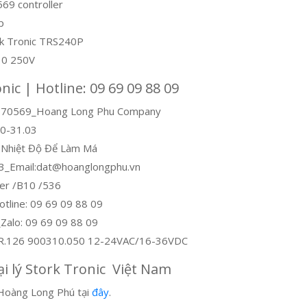
9 controller
p
rk Tronic TRS240P
.10 250V
ic | Hotline: 09 69 09 88 09
6 D-70569_Hoang Long Phu Company
70-31.03
t Nhiệt Độ Để Làm Má
.03_Email:dat@hoanglongphu.vn
er /B10 /536
ine: 09 69 09 88 09
_Zalo: 09 69 09 88 09
HVR.126 900310.050 12-24VAC/16-36VDC
 lý Stork Tronic Việt Nam
Hoàng Long Phú tại
đây
.