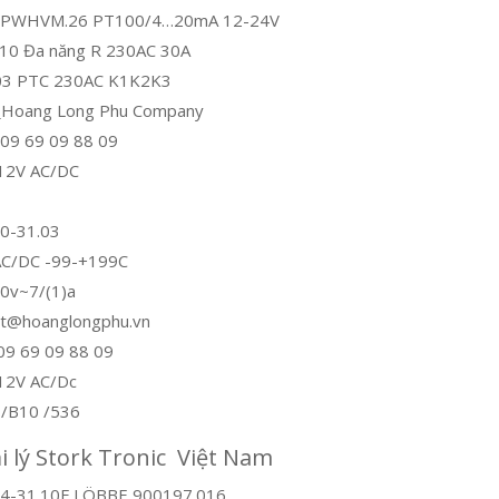
T710-PWHVM.26 PT100/4…20mA 12-24V
.10 Đa năng R 230AC 30A
A.03 PTC 230AC K1K2K3
3P_Hoang Long Phu Company
09 69 09 88 09
, 12V AC/DC
70-31.03
4AC/DC -99-+199C
50v~7/(1)a
dat@hoanglongphu.vn
09 69 09 88 09
 12V AC/Dc
 /B10 /536
 lý Stork Tronic Việt Nam
4-31.10F LÖBBE 900197.016