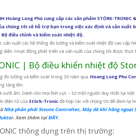
 Hoàng Long Phú cung cấp các sản phẩm STÖRK-TRONIC & cá
ủa chúng tôi sẽ hỗ trợ bạn trong việc xác định và sản xuất b
 Bộ điều chỉnh và kiểm soát nhiệt độ.
 sản xuất các hệ thống đo lường và kiểm soát nhiệt độ cao cấp hiện
 diện. Hoạt động phát triển và sản xuất của chúng tôi được thực 
IC | Bộ điều khiển nhiệt độ Stor
ống đo lường và kiểm soát trong 30 năm qua.
Hoang Long Phu C
ng tăng lên.
 sưởi ấm. Dành cho mọi lĩnh vực – từ một nguồn duy nhất tại Việt
ển điện tử của
Störk-Tronic
đã hợp tác với chúng tôi để đem lại h
là
Nhà phân phối Steute Controltec
,
Máy dò khí hồng ngoại
dukto
r. Xem thêm tại
ĐÂY
.
NIC thông dụng trên thị trường: