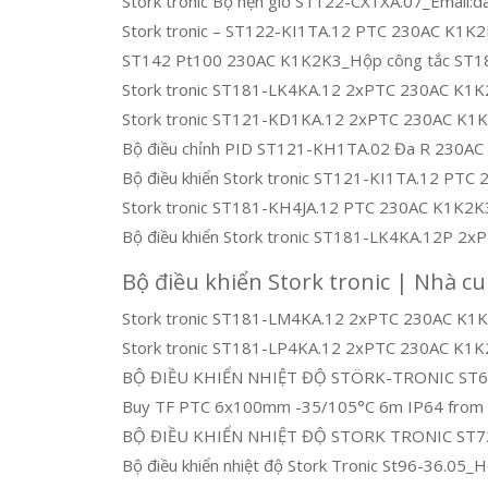
Stork tronic Bộ hẹn giờ ST122-CX1XA.07_Email:
Stork tronic – ST122-KI1TA.12 PTC 230AC K1K
ST142 Pt100 230AC K1K2K3_Hộp công tắc ST1
Stork tronic ST181-LK4KA.12 2xPTC 230AC K1
Stork tronic ST121-KD1KA.12 2xPTC 230AC K1K2
Bộ điều chỉnh PID ST121-KH1TA.02 Đa R 230A
Bộ điều khiển Stork tronic ST121-KI1TA.12 PT
Stork tronic ST181-KH4JA.12 PTC 230AC K1K2K3
Bộ điều khiển Stork tronic ST181-LK4KA.12P 2
Bộ điều khiển Stork tronic | Nhà c
Stork tronic ST181-LM4KA.12 2xPTC 230AC K
Stork tronic ST181-LP4KA.12 2xPTC 230AC K1K
BỘ ĐIỀU KHIỂN NHIỆT ĐỘ STÖRK-TRONIC ST6
Buy TF PTC 6x100mm -35/105°C 6m IP64 from S
BỘ ĐIỀU KHIỂN NHIỆT ĐỘ STORK TRONIC ST7
Bộ điều khiển nhiệt độ Stork Tronic St96-36.05_H