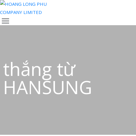
TRANG
CHỦ
VỀ
CHÚNG
TÔI
thắng từ
SẢN
PHẨM
HANSUNG
ĐỘI
NGŨ
CỦA
CHÚNG
TÔI
TIN
TỨC