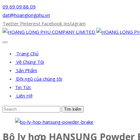
09 69 09 88 09
dat@hoanglongphu.vn
Twitter
Pinterest
Facebook
Instagram
Trang Chủ
Về Chúng Tôi
Sản Phẩm
Đội ngũ của chúng tôi
Tin Tức
Liên Hệ
Bộ ly hợp HANSUNG Powder 