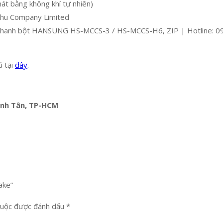
 bằng không khí tự nhiên)
hu Company Limited
Phanh bột HANSUNG HS-MCCS-3 / HS-MCCS-H6, ZIP | Hotline: 09
ú tại
đây
.
Bình Tân, TP-HCM
ake”
buộc được đánh dấu
*