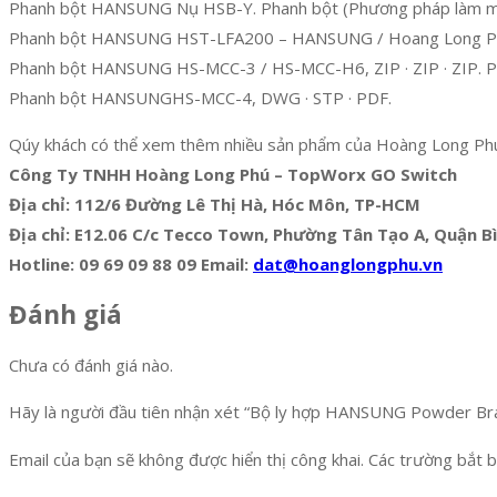
Phanh bột HANSUNG Nụ HSB-Y. Phanh bột (Phương pháp làm mát
Phanh bột HANSUNG HST-LFA200 – HANSUNG / Hoang Long P
Phanh bột HANSUNG HS-MCC-3 / HS-MCC-H6, ZIP · ZIP · ZIP. 
Phanh bột HANSUNGHS-MCC-4, DWG · STP · PDF.
Qúy khách có thể xem thêm nhiều sản phẩm của Hoàng Long Ph
Công Ty TNHH Hoàng Long Phú – TopWorx GO Switch
Địa chỉ: 112/6 Đường Lê Thị Hà, Hóc Môn, TP-HCM
Địa chỉ: E12.06 C/c Tecco Town, Phường Tân Tạo A, Quận 
Hotline: 09 69 09 88 09 Email:
dat@hoanglongphu.vn
Đánh giá
Chưa có đánh giá nào.
Hãy là người đầu tiên nhận xét “Bộ ly hợp HANSUNG Powder Br
Email của bạn sẽ không được hiển thị công khai.
Các trường bắt 