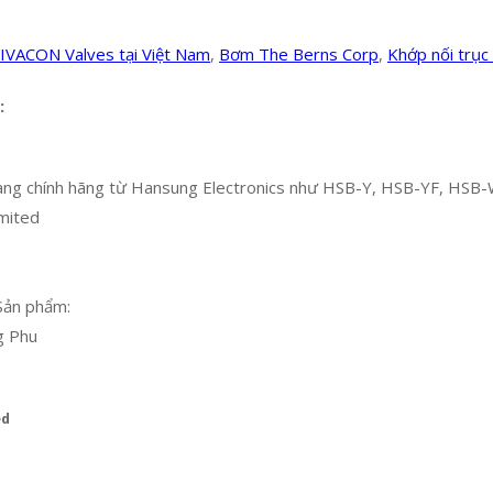
IVACON Valves tại Việt Nam
,
Bơm The Berns Corp
,
Khớp nối trục
:
 chính hãng từ Hansung Electronics như HSB-Y, HSB-YF, HSB-W
mited
Sản phẩm:
g Phu
ed