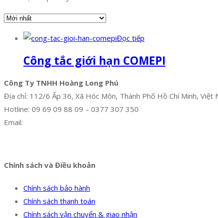
Đọc tiếp
Công tắc giới hạn COMEPI
Công Ty TNHH Hoàng Long Phú
Địa chỉ: 112/6 Ấp 36, Xã Hóc Môn, Thành Phố Hồ Chí Minh, Việt
Hotline: 09 69 09 88 09 – 0377 307 350
Email:
dat@hoanglongphu.vn
Facebook
Twitter
Instagram
Pinterest
Tumblr
Behance
Chính sách và Điều khoản
Chính sách bảo hành
Chính sách thanh toán
Chính sách vận chuyển & giao nhận