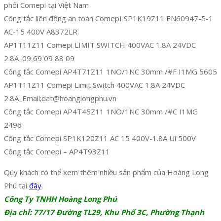
phối Comepi tại Việt Nam
Công tắc liên động an toàn ComepI SP1K19Z11 EN60947-5-1
AC-15 400V A8372LR
AP1T11Z11 Comepi LIMIT SWITCH 400VAC 1.8A 24VDC
2.8A_09 69 09 88 09
Công tắc Comepi AP4T71Z11 1NO/1NC 30mm /#F I1MG 5605
AP1T11Z11 Comepi Limit Switch 400VAC 1.8A 24VDC
2.8A_Email;dat@hoanglongphu.vn
Công tắc Comepi AP4T45Z11 1NO/1NC 30mm /#C I1MG
2496
Công tắc Comepi SP1K120Z11 AC 15 400V-1.8A Ui 500V
Công tắc Comepi – AP4T93Z11
Qúy khách có thể xem thêm nhiều sản phẩm của Hoàng Long
Phú tại
đây
.
Công Ty TNHH Hoàng Long Phú
Địa chỉ: 77/17 Đường TL29, Khu Phố 3C, Phường Thạnh