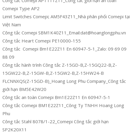
Công tắc Comepi AP1T11Z11_Công tắc giới hạn an toàn
Comepi Type AP2
Limit Switches Comepi; AM5F43Z11_Nhà phân phối Comepi tại
Việt Nam
Công tắc Comepi SBM1K40Z11_Email:dat@hoanglongphu.vn
Công tắc Heart Comepi PE10000-155
Công tắc Comepi Bm1E22Z11 En 60947-5-1_Zalo: 09 69 09
88 09
Công tắc hành trình Công tắc Z-15GD-B,Z-15GQ22-B,Z-
15GW22-B,Z-15GW-B,Z-15GW2-B,Z-15HW24-B
FLCNNXQS(Z-15GD-B)_Hoang Long Phu Company_Công tắc
giới hạn BM5E42W20
Công tắc an toàn Comepi Bm1E22Z11 En 60947-5-1
Công tắc Comepi BM1E22Z11_Công Ty TNHH Hoang Long
Phu
Công tắc Stahl 8078/1-22_Comepi Công tắc giới hạn
SP2K20X11