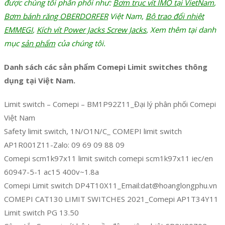
được chúng tôi phấn phối như:
Bơm trục vít IMO tại VietNam
,
Bơm bánh răng OBERDORFER
Việt Nam,
Bộ trao đổi nhiệt
EMMEGI
,
Kích vít Power Jacks Screw Jacks
, Xem thêm tại danh
mục
sản phẩm
của chúng tôi.
Danh sách các sản phẩm Comepi Limit switches thông
dụng tại Việt Nam.
Limit switch – Comepi – BM1P92Z11_Đại lý phân phối Comepi
Việt Nam
Safety limit switch, 1N/O1N/C_ COMEPI limit switch
AP1R001Z11-Zalo: 09 69 09 88 09
Comepi scm1k97x11 limit switch comepi scm1k97x11 iec/en
60947-5-1 ac15 400v~1.8a
Comepi Limit switch DP4T10X11_Email:dat@hoanglongphu.vn
COMEPI CAT130 LIMIT SWITCHES 2021_Comepi AP1T34Y11
Limit switch PG 13.50