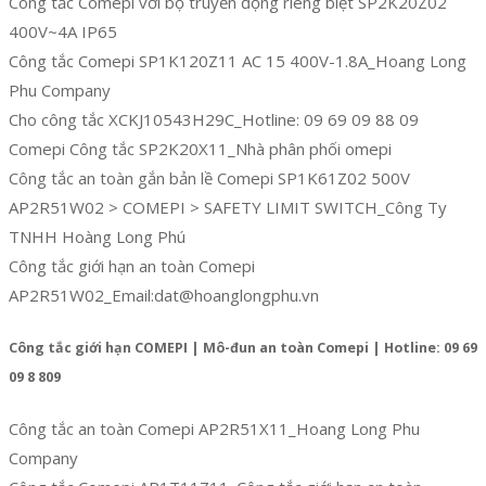
Công tắc Comepi với bộ truyền động riêng biệt SP2K20Z02
400V~4A IP65
Công tắc Comepi SP1K120Z11 AC 15 400V-1.8A_Hoang Long
Phu Company
Cho công tắc XCKJ10543H29C_Hotline: 09 69 09 88 09
Comepi Công tắc SP2K20X11_Nhà phân phối omepi
Công tắc an toàn gắn bản lề Comepi SP1K61Z02 500V
AP2R51W02 > COMEPI > SAFETY LIMIT SWITCH_Công Ty
TNHH Hoàng Long Phú
Công tắc giới hạn an toàn Comepi
AP2R51W02_Email:dat@hoanglongphu.vn
Công tắc giới hạn COMEPI | Mô-đun an toàn Comepi | Hotline: 09 69
09 8 809
Công tắc an toàn Comepi AP2R51X11_Hoang Long Phu
Company