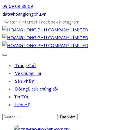
09 69 09 88 09
dat@hoanglongphu.vn
Twitter
Pinterest
Facebook
Instagram
Trang Chủ
Về Chúng Tôi
Sản Phẩm
Đội ngũ của chúng tôi
Tin Tức
Liên Hệ