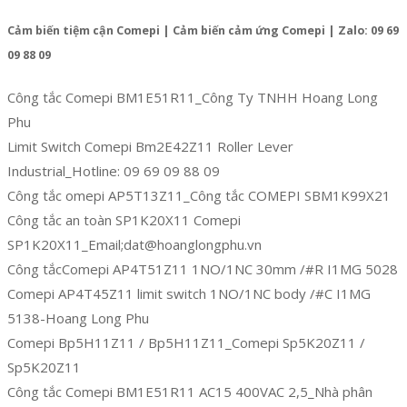
Cảm biến tiệm cận Comepi | Cảm biến cảm ứng Comepi | Zalo: 09 69
09 88 09
Công tắc Comepi BM1E51R11_Công Ty TNHH Hoang Long
Phu
Limit Switch Comepi Bm2E42Z11 Roller Lever
Industrial_Hotline: 09 69 09 88 09
Công tắc omepi AP5T13Z11_Công tắc COMEPI SBM1K99X21
Công tắc an toàn SP1K20X11 Comepi
SP1K20X11_Email;dat@hoanglongphu.vn
Công tắcComepi AP4T51Z11 1NO/1NC 30mm /#R I1MG 5028
Comepi AP4T45Z11 limit switch 1NO/1NC body /#C I1MG
5138-Hoang Long Phu
Comepi Bp5H11Z11 / Bp5H11Z11_Comepi Sp5K20Z11 /
Sp5K20Z11
Công tắc Comepi BM1E51R11 AC15 400VAC 2,5_Nhà phân