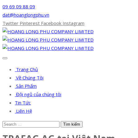
09 69 09 88 09
dat@hoanglongphu.vn
Twitter
Pinterest
Facebook
Instagram
Trang Chủ
Về Chúng Tôi
Sản Phẩm
Đội ngũ của chúng tôi
Tin Tức
Liên Hệ