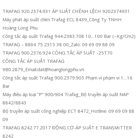
TRAFAG 920.2374.931 ÁP SUẤT CHÊNH LỆCH 9202374931
Máy phát áp suất chìm Trafag ECL 8439_Công Ty TNHH
Hoàng Long Phu
Công tắc áp suất Trafag 944.2383.708 10…100 Bar (~Kg/Cm2)
TRAFAG – 8864 75 2315 38 00_Zalo: 09 69 09 88 09
TRAFAG 900.2376.924 CÔNG TẮC ÁP SUẤT -25T70
CÔNG TẮC ÁP SUẤT TRAFAG
9B0.2879_Email:dat@hoanglongphu.vn
Công tắc áp suất Trafag 900.2379.905 Phạm vi phạm vi 1…16
Bar
Máy điều áp loại “P” 900/904 Trafag_Bộ truyền áp suất NAP
8842/8843
Bộ truyền áp suất công nghiệp ECT 8472_Hotline: 09 69 09 88
09
TRAFAG 8242.77.2017 ĐỘNG CƠ-ÁP SUẤT E TRANSMITTER
8242