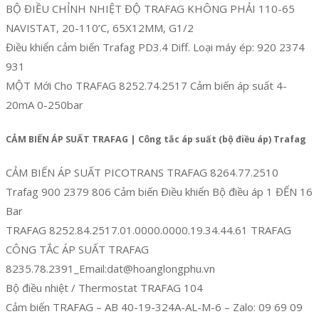
BỘ ĐIỀU CHỈNH NHIỆT ĐỘ TRAFAG KHÔNG PHẢI 110-65
NAVISTAT, 20-110’C, 65X12MM, G1/2
Điều khiển cảm biến Trafag PD3.4 Diff. Loại máy ép: 920 2374
931
MỘT Mới Cho TRAFAG 8252.74.2517 Cảm biến áp suất 4-
20mA 0-250bar
CẢM BIẾN ÁP SUẤT TRAFAG | Công tắc áp suất (bộ điều áp) Trafag
CẢM BIẾN ÁP SUẤT PICOTRANS TRAFAG 8264.77.2510
Trafag 900 2379 806 Cảm biến Điều khiển Bộ điều áp 1 ĐẾN 16
Bar
TRAFAG 8252.84.2517.01.0000.0000.19.34.44.61 TRAFAG
CÔNG TẮC ÁP SUẤT TRAFAG
8235.78.2391_Email:dat@hoanglongphu.vn
Bộ điều nhiệt / Thermostat TRAFAG 104
Cảm biến TRAFAG – AB 40-19-324A-AL-M-6 – Zalo: 09 69 09