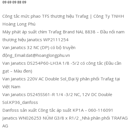
09 69 09 88 09
Công tắc mức phao TFS thương hiệu Trafag | Công Ty TNHH
Hoàng Long Phú
Máy phát áp suất chìm Trafag Brand NAL 8838 – Đầu nối nam
thương hiệu Janatics WP2111254
Van Janatics 32 NC (DP) có bộ truyền
động_Email:dat@hoanglongphu.vn
Van Janatics DS254P60-LH3A 1/8 -5/2 có công tắc (Đầu cần
gạt – Màu đen)
Van Janatics 220V AC Double Sol_Đại lý phân phối Trafag tại
Việt Nam
Van Janatics DS245SS61-R 1/4 -3/2 NC, 12V DC Double
Sol.KP36_danfoss
Danfoss sản xuất Công tắc áp suất KP1A – 060-116091
Janatics WN026253 NÚM G3/8 x R1/2 _Nhà phân phối TRAFAG
AG