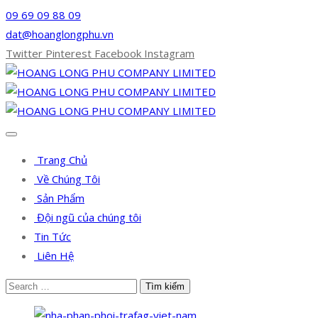
09 69 09 88 09
dat@hoanglongphu.vn
Twitter
Pinterest
Facebook
Instagram
Trang Chủ
Về Chúng Tôi
Sản Phẩm
Đội ngũ của chúng tôi
Tin Tức
Liên Hệ