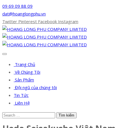
09 69 09 88 09
dat@hoanglongphu.vn
Twitter
Pinterest
Facebook
Instagram
Trang Chủ
Về Chúng Tôi
Sản Phẩm
Đội ngũ của chúng tôi
Tin Tức
Liên Hệ