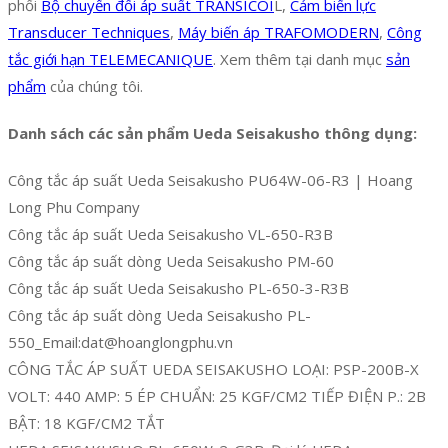
phối
Bộ chuyển đổi áp suất TRANSICOI
L,
Cảm biến lực
Transducer Techniques
,
Máy biến áp TRAFOMODERN
,
Công
tắc giới hạn TELEMECANIQUE
. Xem thêm tại danh mục
sản
phẩm
của chúng tôi.
Danh sách các sản phẩm Ueda Seisakusho thông dụng:
Công tắc áp suất Ueda Seisakusho PU64W-06-R3 | Hoang
Long Phu Company
Công tắc áp suất Ueda Seisakusho VL-650-R3B
Công tắc áp suất dòng Ueda Seisakusho PM-60
Công tắc áp suất Ueda Seisakusho PL-650-3-R3B
Công tắc áp suất dòng Ueda Seisakusho PL-
550_Email:dat@hoanglongphu.vn
CÔNG TẮC ÁP SUẤT UEDA SEISAKUSHO LOẠI: PSP-200B-X
VOLT: 440 AMP: 5 ÉP CHUẨN: 25 KGF/CM2 TIẾP ĐIỆN P.: 2B
BẬT: 18 KGF/CM2 TẮT