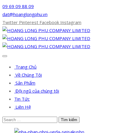
09 69 09 88 09
dat@hoanglongphu.vn
Twitter
Pinterest
Facebook
Instagram
Trang Chủ
Về Chúng Tôi
Sản Phẩm
Đội ngũ của chúng tôi
Tin Tức
Liên Hệ