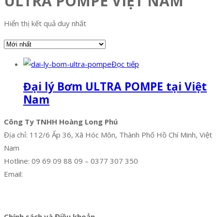
ULTRA POMPE VIỆT NAM
Hiển thị kết quả duy nhất
Đọc tiếp
Đại lý Bơm ULTRA POMPE tại Việt
Nam
Công Ty TNHH Hoàng Long Phú
Địa chỉ: 112/6 Ấp 36, Xã Hóc Môn, Thành Phố Hồ Chí Minh, Việt
Nam
Hotline: 09 69 09 88 09 – 0377 307 350
Email:
dat@hoanglongphu.vn
Facebook
Twitter
Instagram
Pinterest
Tumblr
Behance
Chính sách và Điều khoản