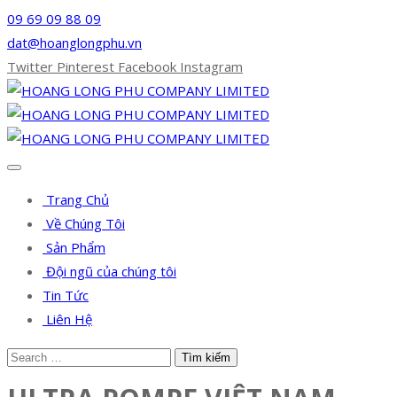
09 69 09 88 09
dat@hoanglongphu.vn
Twitter
Pinterest
Facebook
Instagram
Trang Chủ
Về Chúng Tôi
Sản Phẩm
Đội ngũ của chúng tôi
Tin Tức
Liên Hệ