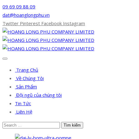
09 69 09 88 09
dat@hoanglongphu.vn
Twitter
Pinterest
Facebook
Instagram
Trang Chủ
Về Chúng Tôi
Sản Phẩm
Đội ngũ của chúng tôi
Tin Tức
Liên Hệ