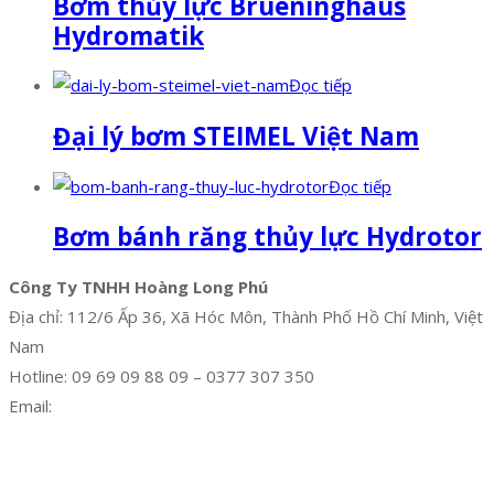
Bơm thủy lực Brueninghaus
Hydromatik
Đọc tiếp
Đại lý bơm STEIMEL Việt Nam
Đọc tiếp
Bơm bánh răng thủy lực Hydrotor
Công Ty TNHH Hoàng Long Phú
Địa chỉ: 112/6 Ấp 36, Xã Hóc Môn, Thành Phố Hồ Chí Minh, Việt
Nam
Hotline: 09 69 09 88 09 – 0377 307 350
Email:
dat@hoanglongphu.vn
Facebook
Twitter
Instagram
Pinterest
Tumblr
Behance