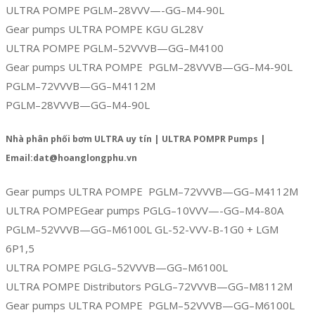
ULTRA POMPE PGLM–28VVV—-GG–M4-90L
Gear pumps ULTRA POMPE KGU GL28V
ULTRA POMPE PGLM–52VVVB—GG–M4100
Gear pumps ULTRA POMPE PGLM–28VVVB—GG–M4-90L
PGLM–72VVVB—GG–M4112M
PGLM–28VVVB—GG–M4-90L
Nhà phân phối bơm ULTRA uy tín | ULTRA POMPR Pumps |
Email:dat@hoanglongphu.vn
Gear pumps ULTRA POMPE PGLM–72VVVB—GG–M4112M
ULTRA POMPEGear pumps PGLG–10VVV—-GG–M4-80A
PGLM–52VVVB—GG–M6100L GL-52-VVV-B-1G0 + LGM
6P1,5
ULTRA POMPE PGLG–52VVVB—GG–M6100L
ULTRA POMPE Distributors PGLG–72VVVB—GG–M8112M
Gear pumps ULTRA POMPE PGLM–52VVVB—GG–M6100L