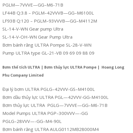
PGLM—7VVVE—GG–M6-71B
LF44B Q:3.8 – PGLM–42VVVB—GG–M6100L
LF93B Q:120 – PGLM–93VVVB—GG–M4112M
SL-14-V-WN Gear pump Ultra
SL-14-V-OH-WN Gear Pump Ultra
Bơm bánh răng ULTRA Pompe SL-28-V-WN
Pump ULTRA type GL-21-VB 09 69 09 88 09
Bơm thể tích ULTRA | Bơm thủy lực ULTRA Pompe | Hoang Long
Phu Company Limited
Đại lý bơm ULTRA PGLG–42VVV-GS–M4100L
Bơm dầu thủy lực ULTRA PGL—42VVV-GG-M4100L
Bơm thủy lực ULTRA PGLG—7VVVE—GG–M6-71B
Model Pumps ULTRA PGP–300VVV—-GG
PGLG–28VVV—-GG–M4-90L
Bơm bánh răng ULTRA AULG0112MB28000M4