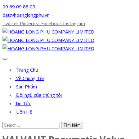
09 69 09 88 09
dat@hoanglongphu.vn
Twitter
Pinterest
Facebook
Instagram
Trang Chủ
Về Chúng Tôi
Sản Phẩm
Đội ngũ của chúng tôi
Tin Tức
Liên Hệ