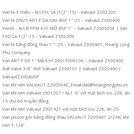
Van bi 3 chiều – Art.F3L SA (1/2″-15) – Valvaut Z303205
Van bi DN25 ART.F DA GAS BSP 1″-25 – Valvaut Z300400
Ventil – Art.B FPM KHÍ MỞ BSP 1″ – Valvaut Z200305E | Van
F3D SA 1/2″-15 – Valvaut Z303209
Van bi bằng đồng thau 1 “- 25 – Valvaut Z300401_Hoang Long
Phu Company
Van ART F DE 1″ MÃ KHÍ 2601F000106 – Valvaut Z300400
Ball Valve 3/8″ Ref. Valvaut Z300101 | Valvaut Z300400 /
ValvautZ300400P
Van khí nén VALVAUT Z200304E_Email:dat@hoanglongphu.vn
Van khí nén Valvaut z901207 / AL1 ½” với mặt bích iso-228, dn-
15 cho bộ truyền động
Van khí nén Valvaut Z901421 với mặt bích iso-228, dn-25
Van piston góc bằng đồng thau VALVAUT Z205401 2/2 NC khí
nén 1-1/4”