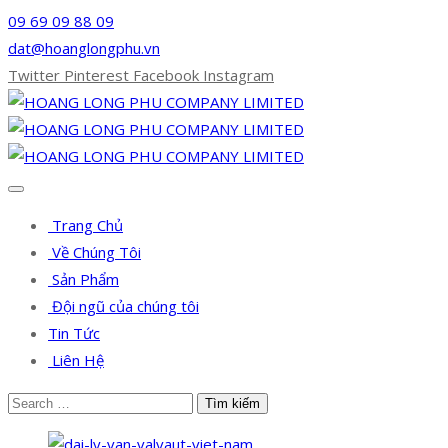
09 69 09 88 09
dat@hoanglongphu.vn
Twitter
Pinterest
Facebook
Instagram
Trang Chủ
Về Chúng Tôi
Sản Phẩm
Đội ngũ của chúng tôi
Tin Tức
Liên Hệ