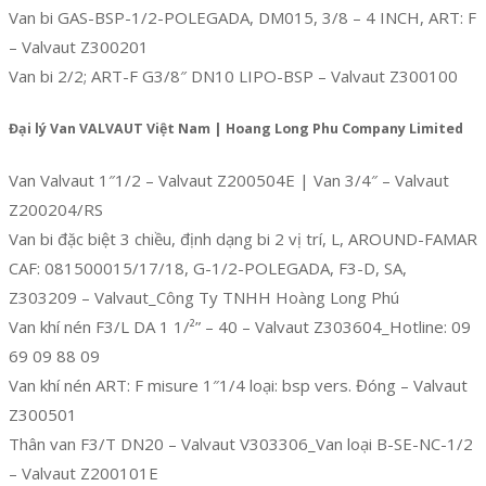
Van bi GAS-BSP-1/2-POLEGADA, DM015, 3/8 – 4 INCH, ART: F
– Valvaut Z300201
Van bi 2/2; ART-F G3/8″ DN10 LIPO-BSP – Valvaut Z300100
Đại lý Van VALVAUT Việt Nam | Hoang Long Phu Company Limited
Van Valvaut 1″1/2 – Valvaut Z200504E | Van 3/4″ – Valvaut
Z200204/RS
Van bi đặc biệt 3 chiều, định dạng bi 2 vị trí, L, AROUND-FAMAR
CAF: 081500015/17/18, G-1/2-POLEGADA, F3-D, SA,
Z303209 – Valvaut_Công Ty TNHH Hoàng Long Phú
Van khí nén F3/L DA 1 1/²” – 40 – Valvaut Z303604_Hotline: 09
69 09 88 09
Van khí nén ART: F misure 1″1/4 loại: bsp vers. Đóng – Valvaut
Z300501
Thân van F3/T DN20 – Valvaut V303306_Van loại B-SE-NC-1/2
– Valvaut Z200101E