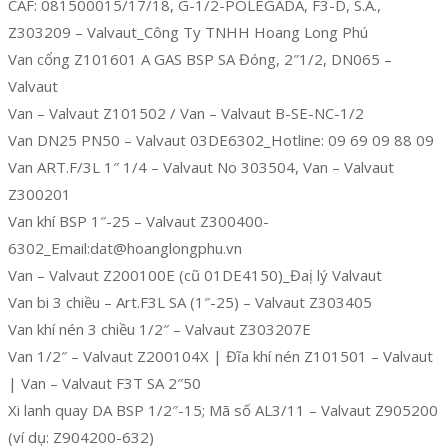
CAF: 081500015/17/18, G-1/2-POLEGADA, F3-D, S.A.,
Z303209 – Valvaut_Công Ty TNHH Hoang Long Phú
Van cổng Z101601 A GAS BSP SA Đóng, 2″1/2, DN065 –
Valvaut
Van – Valvaut Z101502 / Van – Valvaut B-SE-NC-1/2
Van DN25 PN50 – Valvaut 03DE6302_Hotline: 09 69 09 88 09
Van ART.F/3L 1″ 1/4 – Valvaut No 303504, Van – Valvaut
Z300201
Van khí BSP 1″-25 – Valvaut Z300400-
6302_Email:dat@hoanglongphu.vn
Van – Valvaut Z200100E (cũ 01DE4150)_Đaị lý Valvaut
Van bi 3 chiều – Art.F3L SA (1″-25) – Valvaut Z303405
Van khí nén 3 chiều 1/2″ – Valvaut Z303207E
Van 1/2″ – Valvaut Z200104X | Đĩa khí nén Z101501 – Valvaut
| Van – Valvaut F3T SA 2″50
Xi lanh quay DA BSP 1/2″-15; Mã số AL3/11 – Valvaut Z905200
(ví dụ: Z904200-632)