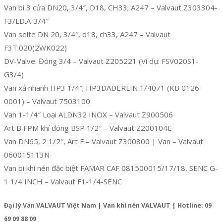
Van bi 3 cửa DN20, 3/4″, D18, CH33; A247 – Valvaut Z303304-
F3/LD.A-3/4″
Van seite DN 20, 3/4″, d18, ch33, A247 – Valvaut
F3T.020(2WK022)
DV-Valve. Đóng 3/4 – Valvaut Z205221 (Ví dụ: FSV020S1-
G3/4)
Van xả nhanh HP3 1/4″; HP3DADERLIN 1/4071 (KB 0126-
0001) – Valvaut 7503100
Van 1-1/4″ Loại ALDN32 INOX – Valvaut Z900506
Art B FPM khí đóng BSP 1/2″ – Valvaut Z200104E
Van DN65, 2 1/2″, Art F – Valvaut Z300800 | Van – Valvaut
060015113N
Van bi khí nén đặc biệt FAMAR CAF 081500015/17/18, SENC G-
1 1/4 INCH – Valvaut F1-1/4-SENC
Đại lý Van VALVAUT Việt Nam | Van khí nén VALVAUT | Hotline: 09
69 09 88 09