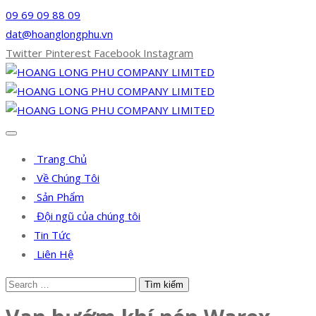
09 69 09 88 09
dat@hoanglongphu.vn
Twitter
Pinterest
Facebook
Instagram
Trang Chủ
Về Chúng Tôi
Sản Phẩm
Đội ngũ của chúng tôi
Tin Tức
Liên Hệ