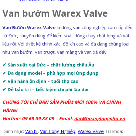
Van bướm Warex Valve
Van Bướm Warex Valve
là dòng van công nghiệp cao cấp đến
từ Đức, chuyên dùng để kiểm soát dòng chảy chất lỏng và vật
liệu rời. Với thiết kế chính xác, độ kín cao và đa dạng chủng loại
như van bướm, van trượt, van màng và van xả đáy.
✔ Sản xuất tại Đức – chất lượng châu Âu
✔ Đa dạng model – phù hợp mọi ứng dụng
✔ Vận hành ổn định – tuổi thọ cao
✔ Dễ bảo trì – tiết kiệm chi phí lâu dài
CHÚNG TÔI CHỈ BÁN SẢN PHẨM MỚI 100% VÀ CHÍNH
HÃNG!
Hotline: 09 69 09 88 09 – Email:
dat@hoanglongphu.vn
Danh mục:
Van bi
,
Van Công Nghiệp
,
Warex Valve
Từ khóa: