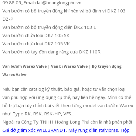
09 88 09_Email:dat@hoanglongphu.vn
Van bướm có bộ truyền động khí nén và bộ định vị DKZ 103
DZ-P
Van bướm có bộ truyền động điện ĐKZ 103 E
Van bướm chứa loại DKZ 105 SK
Van bướm chứa loại DKZ 105 VK
Van bướm có tay đòn dạng răng cưa DKZ 110R
Van bướm Warex Valve | Van bi Warex Valve | Bộ truyền động
Warex Valve
Nếu bạn cần catalog kỹ thuật, báo giá, hoặc tư vấn chọn loại
van phù hợp với ứng dụng cụ thể, hãy liên hệ ngay. Mình có thể
hỗ trợ bạn tùy chỉnh bài viết theo từng model van bướm Warex
như: Type RK, RSK, RSK-HP, VFS…
Ngoài ra Công Ty TNHH Hoàng Long Phú còn là nhà phân phối
Giá đỡ giảm xóc WILLBRANDT
,
Máy rung điện Italvibras
,
Hộp