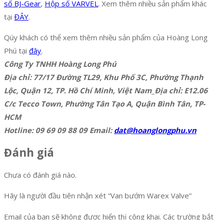
số BJ-Gear
,
Hộp số VARVEL
. Xem thêm nhiều sản phẩm khác
tại
ĐÂY
.
Qúy khách có thể xem thêm nhiều sản phẩm của Hoàng Long
Phú tại
đây
.
Công Ty TNHH Hoàng Long Phú
Địa chỉ: 77/17 Đường TL29, Khu Phố 3C, Phường Thạnh
Lộc, Quận 12, TP. Hồ Chí Minh, Việt Nam_Địa chỉ: E12.06
C/c Tecco Town, Phường Tân Tạo A, Quận Bình Tân, TP-
HCM
Hotline: 09 69 09 88 09 Email:
dat@hoanglongphu.vn
Đánh giá
Chưa có đánh giá nào.
Hãy là người đầu tiên nhận xét “Van bướm Warex Valve”
Email của bạn sẽ không được hiển thị công khai.
Các trường bắt