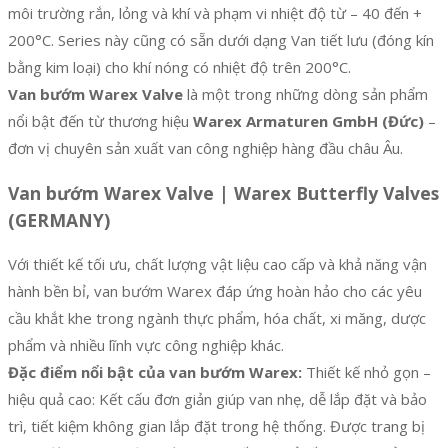
môi trường rắn, lỏng và khí và phạm vi nhiệt độ từ – 40 đến +
200°C. Series này cũng có sẵn dưới dạng Van tiết lưu (đóng kín
bằng kim loại) cho khí nóng có nhiệt độ trên 200°C.
Van bướm Warex Valve
là một trong những dòng sản phẩm
nổi bật đến từ thương hiệu
Warex Armaturen GmbH (Đức)
–
đơn vị chuyên sản xuất van công nghiệp hàng đầu châu Âu.
Van bướm Warex Valve | Warex Butterfly Valves
(GERMANY)
Với thiết kế tối ưu, chất lượng vật liệu cao cấp và khả năng vận
hành bền bỉ, van bướm Warex đáp ứng hoàn hảo cho các yêu
cầu khắt khe trong ngành thực phẩm, hóa chất, xi măng, dược
phẩm và nhiều lĩnh vực công nghiệp khác.
Đặc điểm nổi bật của van bướm Warex:
Thiết kế nhỏ gọn –
hiệu quả cao: Kết cấu đơn giản giúp van nhẹ, dễ lắp đặt và bảo
trì, tiết kiệm không gian lắp đặt trong hệ thống. Được trang bị