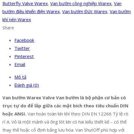
Butterfly Valve Warex
,
Van bướm công nghiệp Warex
,
Van
bướm điều khiển điện Warex
,
Van bướm Đức Warex
,
Van bướm
khí nén Warex
Share
Facebook
Twitter
Pinterest
Email
Mô tả
Đánh giá (0)
Van bướm Warex Valve Van bướm là bộ phận cơ bản có
trục tự do để lắp giữa các mặt bích theo tiêu chuẩn DIN
hoặc ANSI.
Van hoàn toàn kín khí theo DIN EN 12266 Tỷ lệ rò
rỉ A. Vỏ là một mảnh và ống lót kín có hai kiểu thiết kế – có thể
thay thế hoặc cố định bằng lưu hóa. Van ShutOff phù hợp với