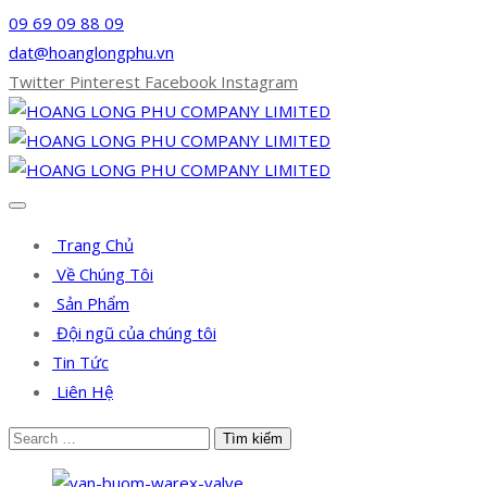
09 69 09 88 09
dat@hoanglongphu.vn
Twitter
Pinterest
Facebook
Instagram
Trang Chủ
Về Chúng Tôi
Sản Phẩm
Đội ngũ của chúng tôi
Tin Tức
Liên Hệ